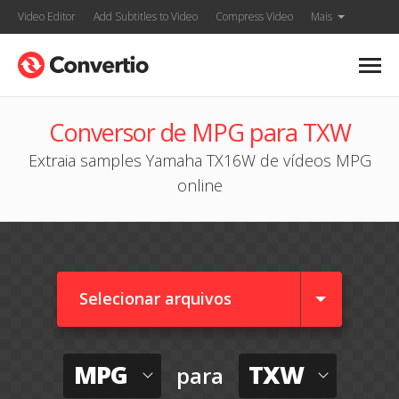
Video Editor
Add Subtitles to Video
Compress Video
Mais
Conversor de MPG para TXW
Extraia samples Yamaha TX16W de vídeos MPG
online
Selecionar arquivos
MPG
TXW
para