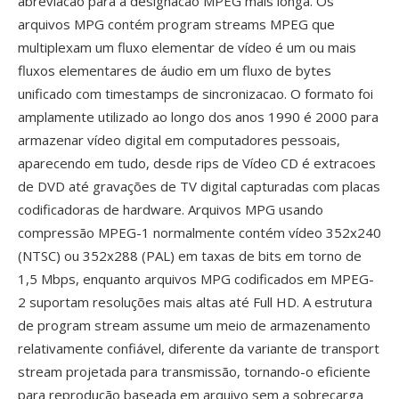
abreviacao para a designacao MPEG mais longa. Os
arquivos MPG contém program streams MPEG que
multiplexam um fluxo elementar de vídeo é um ou mais
fluxos elementares de áudio em um fluxo de bytes
unificado com timestamps de sincronizacao. O formato foi
amplamente utilizado ao longo dos anos 1990 é 2000 para
armazenar vídeo digital em computadores pessoais,
aparecendo em tudo, desde rips de Vídeo CD é extracoes
de DVD até gravações de TV digital capturadas com placas
codificadoras de hardware. Arquivos MPG usando
compressão MPEG-1 normalmente contém vídeo 352x240
(NTSC) ou 352x288 (PAL) em taxas de bits em torno de
1,5 Mbps, enquanto arquivos MPG codificados em MPEG-
2 suportam resoluções mais altas até Full HD. A estrutura
de program stream assume um meio de armazenamento
relativamente confiável, diferente da variante de transport
stream projetada para transmissão, tornando-o eficiente
para reprodução baseada em arquivo sem a sobrecarga