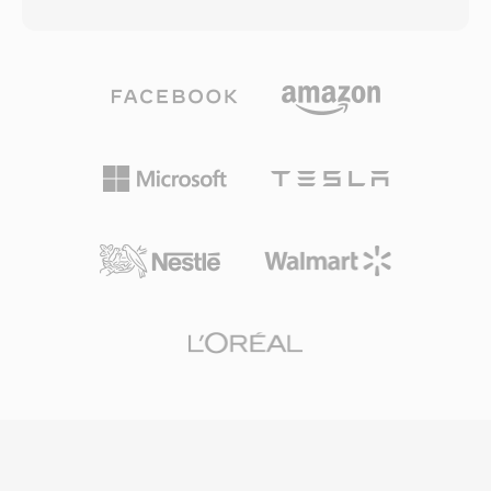
một trong những định dạng truyền phát thống
mẽ với tính năng chống lỗi thiết yếu cho truyền
trị vào cuối những năm 1990 và đầu những
tải phát sóng qua các kênh nhiễu, trong khi
năm 2000, khi RealPlayer là một trong những
biến thể program stream phục vụ các ứng
ứng dụng phương tiện được cài đặt rộng rãi
dụng hướng lưu trữ như DVD. MPEG-2 hỗ trợ
nhất và RealNetworks tiên phong trong khái
độ phân giải lên đến 1920x1152 ở Main Profile
niệm truyền phát video có bộ đệm trước khi
at High Level, với tốc độ bit đạt 80 Mbps trong
băng thông rộng trở nên phổ biến. Định dạng
cấu hình chuyên nghiệp. Mặc dù các codec mới
sử dụng mã hóa tốc độ bit cố định và cấu trúc
hơn như H.264 và HEVC mang lại hiệu suất nén
bộ chứa độc quyền hỗ trợ sửa lỗi trước, cho
vượt trội đáng kể, MPEG-2 vẫn bám rễ trong hạ
phép phát lại tương đối mượt mà ngay cả qua
tầng phát sóng, hệ thống cáp và vệ tinh, và
kết nối dial-up không ổn định. Tệp RM có thể
hàng tỷ đĩa DVD đang lưu hành trên toàn thế
chứa nhiều luồng ở tốc độ bit khác nhau, cho
giới.
phép công nghệ SureStream thích ứng chất
lượng phát lại theo băng thông khả dụng trong
thời gian thực. Bộ chứa hỗ trợ siêu dữ liệu cho
tiêu đề, tác giả và thông tin bản quyền, và