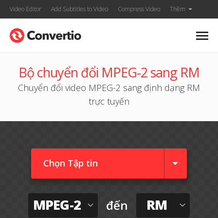
Video Editor
Add Subtitles to Video
Compress Video
Thêm
Bộ chuyển đổi MPEG-2 sang RM
Chuyển đổi video MPEG-2 sang định dạng RM
trực tuyến
Chọn Tập tin
MPEG-2
RM
đến