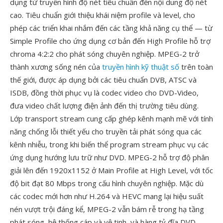
dụng từ truyền hình độ nét tiêu chuẩn đến nội dung độ nét
cao. Tiêu chuẩn giới thiệu khái niệm profile và level, cho
phép các triển khai nhắm đến các tầng khả năng cụ thể — từ
Simple Profile cho ứng dụng cơ bản đến High Profile hỗ trợ
chroma 4:2:2 cho phát sóng chuyên nghiệp. MPEG-2 trở
thành xương sống nén của
truyền hình kỹ thuật số
trên toàn
thế giới, được áp dụng bởi các tiêu chuẩn DVB, ATSC và
ISDB, đồng thời phục vụ là codec video cho DVD-Video,
đưa video chất lượng điện ảnh đến thị trường tiêu dùng.
Lớp transport stream cung cấp ghép kênh mạnh mẽ với tính
năng chống lỗi thiết yếu cho truyền tải phát sóng qua các
kênh nhiễu, trong khi biến thể program stream phục vụ các
ứng dụng hướng lưu trữ như DVD. MPEG-2 hỗ trợ độ phân
giải lên đến 1920x1152 ở Main Profile at High Level, với tốc
độ bit đạt 80 Mbps trong cấu hình chuyên nghiệp. Mặc dù
các codec mới hơn như H.264 và HEVC mang lại hiệu suất
nén vượt trội đáng kể, MPEG-2 vẫn bám rễ trong hạ tầng
phát sóng, hệ thống cáp và vệ tinh, và hàng tỷ đĩa DVD