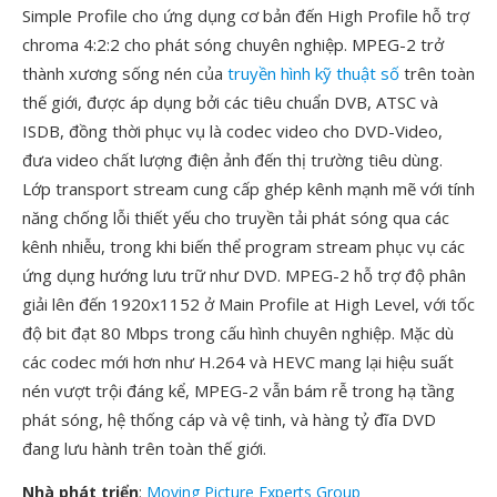
Simple Profile cho ứng dụng cơ bản đến High Profile hỗ trợ
chroma 4:2:2 cho phát sóng chuyên nghiệp. MPEG-2 trở
thành xương sống nén của
truyền hình kỹ thuật số
trên toàn
thế giới, được áp dụng bởi các tiêu chuẩn DVB, ATSC và
ISDB, đồng thời phục vụ là codec video cho DVD-Video,
đưa video chất lượng điện ảnh đến thị trường tiêu dùng.
Lớp transport stream cung cấp ghép kênh mạnh mẽ với tính
năng chống lỗi thiết yếu cho truyền tải phát sóng qua các
kênh nhiễu, trong khi biến thể program stream phục vụ các
ứng dụng hướng lưu trữ như DVD. MPEG-2 hỗ trợ độ phân
giải lên đến 1920x1152 ở Main Profile at High Level, với tốc
độ bit đạt 80 Mbps trong cấu hình chuyên nghiệp. Mặc dù
các codec mới hơn như H.264 và HEVC mang lại hiệu suất
nén vượt trội đáng kể, MPEG-2 vẫn bám rễ trong hạ tầng
phát sóng, hệ thống cáp và vệ tinh, và hàng tỷ đĩa DVD
đang lưu hành trên toàn thế giới.
Nhà phát triển
:
Moving Picture Experts Group