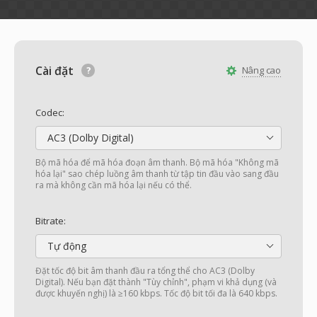
Cài đặt
Nâng cao
Codec:
AC3 (Dolby Digital)
Bộ mã hóa để mã hóa đoạn âm thanh. Bộ mã hóa "Không mã
hóa lại" sao chép luồng âm thanh từ tập tin đầu vào sang đầu
ra mà không cần mã hóa lại nếu có thể.
Bitrate:
Tự động
Đặt tốc độ bit âm thanh đầu ra tổng thể cho AC3 (Dolby
Digital). Nếu bạn đặt thành "Tùy chỉnh", phạm vi khả dụng (và
được khuyến nghị) là ≥160 kbps. Tốc độ bit tối đa là 640 kbps.