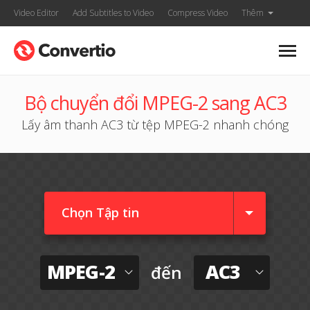
Video Editor
Add Subtitles to Video
Compress Video
Thêm
Bộ chuyển đổi MPEG-2 sang AC3
Lấy âm thanh AC3 từ tệp MPEG-2 nhanh chóng
Chọn Tập tin
MPEG-2
AC3
đến