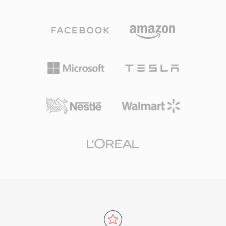
bỏ thông tin âm thanh nằm dưới ngưỡng nhận
tải phát sóng qua các kênh nhiễu, trong khi
biết của con người, tạo ra các tệp nhỏ gọn mà
biến thể program stream phục vụ các ứng
không có sự suy giảm chất lượng rõ rệt. AC3
dụng hướng lưu trữ như DVD. MPEG-2 hỗ trợ
trở thành tiêu chuẩn âm thanh bắt buộc cho
độ phân giải lên đến 1920x1152 ở Main Profile
DVD-Video và được sử dụng rộng rãi trong đĩa
at High Level, với tốc độ bit đạt 80 Mbps trong
Blu-ray, phát sóng truyền hình kỹ thuật số
cấu hình chuyên nghiệp. Mặc dù các codec mới
(ATSC) và phát trực tuyến. Ưu điểm chính là
hơn như H.264 và HEVC mang lại hiệu suất nén
khả năng âm thanh vòm đa kênh, mang không
vượt trội đáng kể, MPEG-2 vẫn bám rễ trong hạ
gian âm thanh rạp chiếu phim đến hệ thống rạp
tầng phát sóng, hệ thống cáp và vệ tinh, và
hát gia đình. Định dạng này cũng duy trì độ rõ
hàng tỷ đĩa DVD đang lưu hành trên toàn thế
lời thoại tuyệt vời thông qua kênh trung tâm
giới.
chuyên dụng, lý tưởng cho nội dung phim và
truyền hình. Sự hỗ trợ giải mã phần cứng rộng
rãi trên các receiver, TV và set-top box đồng
nghĩa với việc AC3 phát lại ổn định trên một
lượng lớn thiết bị điện tử tiêu dùng.