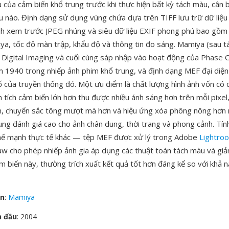
 của cảm biến khổ trung trước khi thực hiện bất kỳ tách màu, cân 
u nào. Định dạng sử dụng vùng chứa dựa trên TIFF lưu trữ dữ liệ
h xem trước JPEG nhúng và siêu dữ liệu EXIF phong phú bao gồm
ya, tốc độ màn trập, khẩu độ và thông tin đo sáng. Mamiya (sau tá
Digital Imaging và cuối cùng sáp nhập vào hoạt động của Phase O
m 1940 trong nhiếp ảnh phim khổ trung, và định dạng MEF đại diện
số của truyền thống đó. Một ưu điểm là chất lượng hình ảnh vốn có
n tích cảm biến lớn hơn thu được nhiều ánh sáng hơn trên mỗi pixel
n, chuyển sắc tông mượt mà hơn và hiệu ứng xóa phông nông hơn 
ung đánh giá cao cho ảnh chân dung, thời trang và phong cảnh. Tính
hế mạnh thực tế khác — tệp MEF được xử lý trong Adobe
Lightro
w cho phép nhiếp ảnh gia áp dụng các thuật toán tách màu và giả
m biến này, thường trích xuất kết quả tốt hơn đáng kể so với khả 
ển
:
Mamiya
n đầu
: 2004