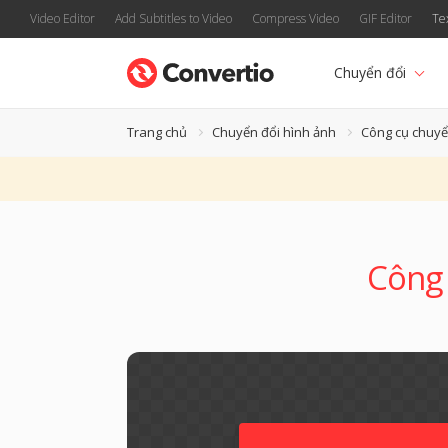
Video Editor
Add Subtitles to Video
Compress Video
GIF Editor
Te
Chuyển đổi
Trang chủ
Chuyển đổi hình ảnh
Công cụ chuyể
Công 