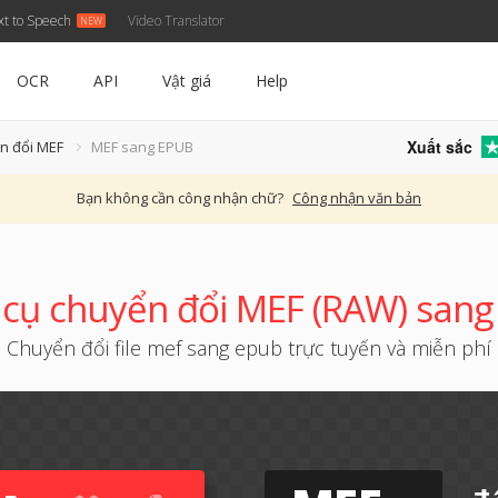
xt to Speech
Video Translator
OCR
API
Vật giá
Help
Xuất sắc
n đổi MEF
MEF sang EPUB
Bạn không cần công nhận chữ?
Công nhận văn bản
cụ chuyển đổi MEF (RAW) san
Chuyển đổi file mef sang epub trực tuyến và miễn phí