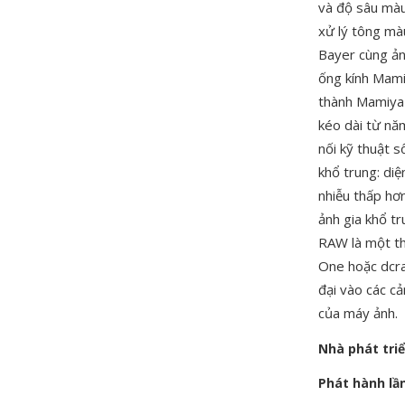
và độ sâu màu
xử lý tông mà
Bayer cùng ản
ống kính Mami
thành Mamiya 
kéo dài từ nă
nối kỹ thuật 
khổ trung: diệ
nhiễu thấp hơ
ảnh gia khổ tr
RAW là một t
One hoặc dcra
đại vào các cả
của máy ảnh.
Nhà phát tri
Phát hành lầ