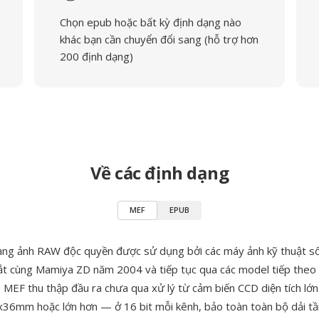
Chọn epub hoặc bất kỳ định dạng nào
khác bạn cần chuyển đổi sang (hỗ trợ hơn
200 định dạng)
Về các định dạng
MEF
EPUB
ạng ảnh RAW độc quyền được sử dụng bởi các máy ảnh kỹ thuật số
mắt cùng Mamiya ZD năm 2004 và tiếp tục qua các model tiếp the
MEF thu thập đầu ra chưa qua xử lý từ cảm biến CCD diện tích lớ
6mm hoặc lớn hơn — ở 16 bit mỗi kênh, bảo toàn toàn bộ dải tầ