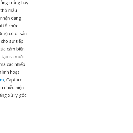
bằng trắng hay
u thô mẫu
 nhận dạng
i tổ chức
ne) có di sản
 cho sự tiếp
 của cảm biến
, tạo ra mức
mà các nhiếp
 linh hoạt
om
, Capture
m nhiễu hiện
năng xử lý gốc