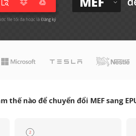
MEF
đ
ước file tối đa hoặc là
Đăng ký
àm thế nào để chuyển đổi MEF sang EP
2