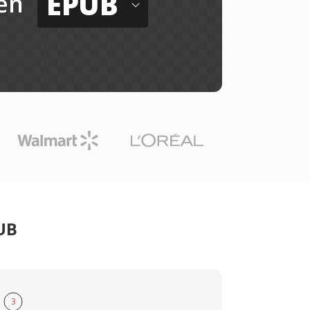
EPUB
ến
UB
3