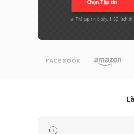
Chọn Tập tin
Thả tập tin ở đây. 1 GB Kích th
L
1