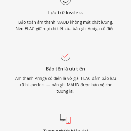
ảnh bìa album giúp thư viện nhạc có tổ chức
Lưu trữ lossless
mà không cần tệp đi kèm. Thứ ba, giấy phép
Bảo toàn âm thanh MAUD không mất chất lượng.
mã nguồn mở không có bằng sáng chế hay phí
Nén FLAC giữ mọi chi tiết của bản ghi Amiga cổ điển.
bản quyền, loại bỏ rào cản pháp lý cho nhà
phát triển và nhà sản xuất phần cứng.
Bảo tồn là ưu tiên
Âm thanh Amiga cổ điển là vô giá. FLAC đảm bảo lưu
trữ bit-perfect — bản ghi MAUD được bảo vệ cho
tương lai.