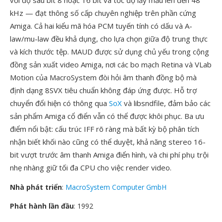
với độ sâu bit 8 hoặc 16 bit và tốc độ lấy mẫu lên đến 48
kHz — đạt thông số cấp chuyên nghiệp trên phần cứng
Amiga. Cả hai kiểu mã hóa PCM tuyến tính có dấu và A-
law/mu-law đều khả dụng, cho lựa chọn giữa độ trung thực
và kích thước tệp. MAUD được sử dụng chủ yếu trong cộng
đồng sản xuất video Amiga, nơi các bo mạch Retina và VLab
Motion của MacroSystem đòi hỏi âm thanh đồng bộ mà
định dạng 8SVX tiêu chuẩn không đáp ứng được. Hỗ trợ
chuyển đổi hiện có thông qua
SoX
và libsndfile, đảm bảo các
sản phẩm Amiga cổ điển vẫn có thể được khôi phục. Ba ưu
điểm nổi bật: cấu trúc IFF rõ ràng mà bất kỳ bộ phân tích
nhận biết khối nào cũng có thể duyệt, khả năng stereo 16-
bit vượt trước âm thanh Amiga điển hình, và chi phí phụ trội
nhẹ nhàng giữ tối đa CPU cho việc render video.
Nhà phát triển
:
MacroSystem Computer GmbH
Phát hành lần đầu
: 1992