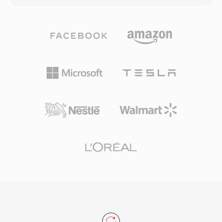
chuẩn không đáp ứng được. Hỗ trợ chuyển đổi
khối âm thanh, sau đó mã hóa phần dư thông
hiện có thông qua SoX và libsndfile, đảm bảo
qua phân hoạch Rice — khai thác phân bố
các sản phẩm Amiga cổ điển vẫn có thể được
thống kê của sai số dự đoán để đạt nén mạnh
khôi phục. Ba ưu điểm nổi bật: cấu trúc IFF rõ
mà không loại bỏ dữ liệu. Hỗ trợ độ sâu bit lên
ràng mà bất kỳ bộ phân tích nhận biết khối nào
đến 32 và tốc độ lấy mẫu lên đến 655 kHz,
cũng có thể duyệt, khả năng stereo 16-bit vượt
vượt xa yêu cầu của bản ghi độ phân giải cao.
trước âm thanh Amiga điển hình, và chi phí phụ
Khả năng tương thích phần cứng rất rộng: điện
trội nhẹ nhàng giữ tối đa CPU cho việc render
thoại thông minh, dàn âm thanh ô tô, đầu Blu-
video.
ray và hầu như mọi ứng dụng media trên máy
tính đều giải mã FLAC nguyên bản. Các dịch vụ
phát trực tuyến như Tidal và Amazon Music sử
dụng FLAC cho gói lossless, khẳng định niềm
tin của ngành vào codec này. Ba lợi ích nổi bật
khiến FLAC hấp dẫn. Thứ nhất, khôi phục hoàn
toàn bit-for-bit tín hiệu gốc khi giải mã. Thứ hai,
siêu dữ liệu nhúng qua Vorbis comments và