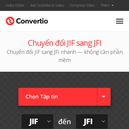
Video Editor
Add Subtitles to Video
Compress Video
Thêm
Chuyển đổi JIF sang JFI
Chuyển đổi JIF sang JFI nhanh — không cần phần
mềm
Chọn Tập tin
JIF
JFI
đến