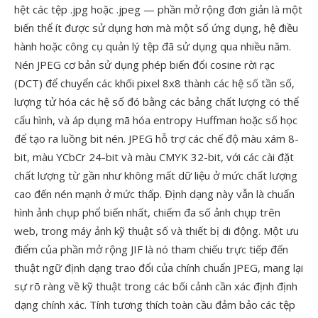
hệt các tệp .jpg hoặc .jpeg — phần mở rộng đơn giản là một
biến thể ít được sử dụng hơn mà một số ứng dụng, hệ điều
hành hoặc công cụ quản lý tệp đã sử dụng qua nhiều năm.
Nén JPEG cơ bản sử dụng phép biến đổi cosine rời rạc
(DCT) để chuyển các khối pixel 8x8 thành các hệ số tần số,
lượng tử hóa các hệ số đó bằng các bảng chất lượng có thể
cấu hình, và áp dụng mã hóa entropy Huffman hoặc số học
để tạo ra luồng bit nén. JPEG hỗ trợ các chế độ màu xám 8-
bit, màu YCbCr 24-bit và màu CMYK 32-bit, với các cài đặt
chất lượng từ gần như không mất dữ liệu ở mức chất lượng
cao đến nén mạnh ở mức thấp. Định dạng này vẫn là chuẩn
hình ảnh chụp phổ biến nhất, chiếm đa số ảnh chụp trên
web, trong máy ảnh kỹ thuật số và thiết bị di động. Một ưu
điểm của phần mở rộng JIF là nó tham chiếu trực tiếp đến
thuật ngữ định dạng trao đổi của chính chuẩn JPEG, mang lại
sự rõ ràng về kỹ thuật trong các bối cảnh cần xác định định
dạng chính xác. Tính tương thích toàn cầu đảm bảo các tệp