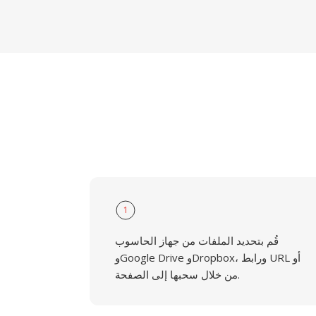
1
قُم بتحديد الملفات من جهاز الحاسوب
وGoogle Drive وDropbox، ورابط URL أو
من خلال سحبها إلى الصفحة.