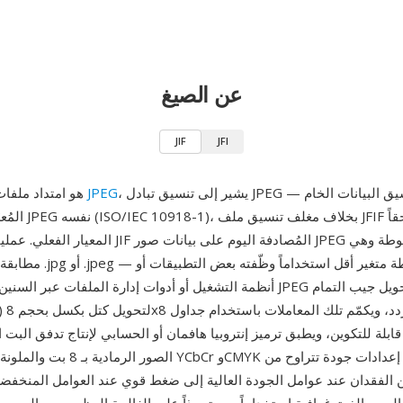
عن الصيغ
JIF
JFI
، يشير إلى تنسيق تبادل JPEG — وهو تنسيق البيانات الخام
JPEG
JIF هو امتداد ملفات بديل لصور
المُعرّف ضمن معيار G
المعيار الفعلي. عملياً، تحتوي ملفات JIF المُصادفة الي
مطابقة وظيفياً لملفات .jpg أو .
أنظمة التشغيل أو أدوات إدارة الملفات عبر السنين. يستخدم ضغط JPEG الأ
ابلة للتكوين، ويطبق ترميز إنتروبيا هافمان أو الحسابي لإنتاج تدفق البت الم
 الفقدان عند عوامل الجودة العالية إلى ضغط قوي عند العوامل المنخفض