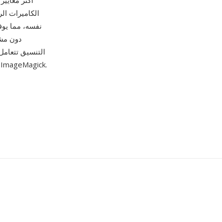
أكثر معايير
الكاميرات ال
وGIMP إلى أدوات سطر الأوامر مثل ImageMagick