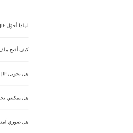
لماذا أحوّل JIF إلى JFI؟
كيف أفتح ملف JFI
هل تحويل JIF إلى JFI مجاني؟
هل يمكنني تحو
هل صوري آمنة