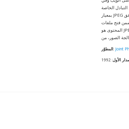
 على الويب وفي
التبادل الخاصة
بمعيار JPEG نفسه، مما يوفر وضوحاً تقنياً في السياقات التي يهم فيها التعريف الدقيق للتنسيق. التوافق
شكلات في كل متصفح وعارض صور ومحرر ونظام تشغيل —
المحتوى هو JPEG قياسي بغض النظر عما إذا كان الامتداد .jif أو .jpg أو .jpeg أو .jfif. التنسيق تتعامل معه
Joint P
:
المطوّر
دار الأول
: 1992