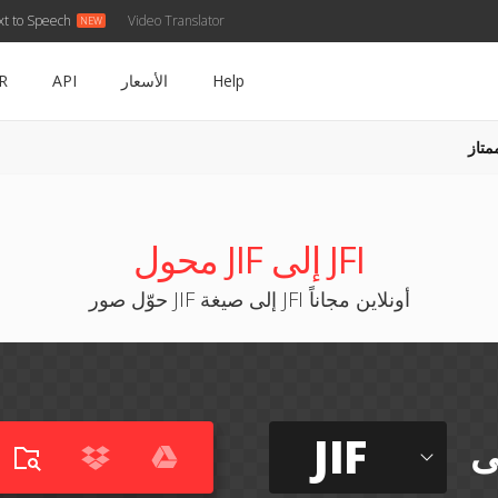
xt to Speech
Video Translator
Help
الأسعار
API
R
متاز
محول JIF إلى JFI
حوّل صور JIF إلى صيغة JFI أونلاين مجاناً
JIF
ى