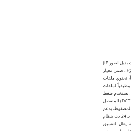
JPE نفسه (ISO/IEC 10918-1)، بخلاف مغلف تنسيق ملف JFIF الذي أصبح لاحقاً
وم على بيانات صور JPEG قياسية مضغوطة وهي
jpeg — الامتداد ببساطة متغير أقل استخداماً وظّفته بعض التطبيقات أو
ساسي تحويل جيب التمام
المنفصل (DCT) لتحويل كتل بكسل بحجم 8x8 إلى معاملات تردد، ويكمّم تلك المعاملات باستخدام جداول
ضغوط. يدعم JPEG
الصور الرمادية بـ 8 بت والملونة بـ 24 بت بنظام YCbCr وCMYK بـ 32 بت، مع إعدادات جودة تتراوح من
ة. يظل التنسيق