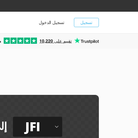
تسجيل
تسجيل الدخول
تقييم على
10,220
م
JFI
إل