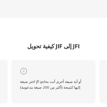
كيفية تحويل JIF إلى JFI
2
اختر صيغة jfi أو أية صيغة أخرى أنت بحاجةٍ
إليها كنتيجة (أكثر من 200 صيغة مدعومة)