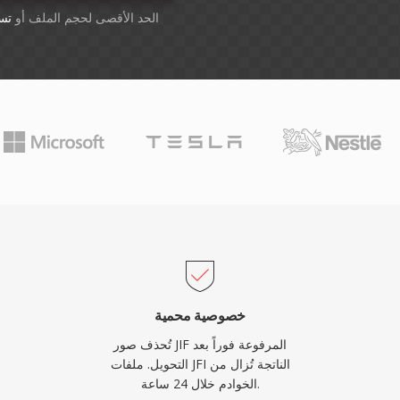
أسقِط الملفات هنا. 1 GB الحد الأقصى لحجم الملف أو
تس
خصوصية محمية
تُحذف صور JIF المرفوعة فوراً بعد
التحويل. ملفات JFI الناتجة تُزال من
الخوادم خلال 24 ساعة.