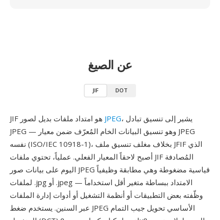
عن الصيغ
JIF
DOT
، يشير إلى تنسيق تبادل
JPEG
JIF هو امتداد ملفات بديل لصور
JPEG — وهو تنسيق البيانات الخام المُعرّف ضمن معيار JPEG
نفسه (ISO/IEC 10918-1)، بخلاف مغلف تنسيق ملف JFIF الذي
أصبح لاحقاً المعيار الفعلي. عملياً، تحتوي ملفات JIF المُصادفة
اليوم على بيانات صور JPEG قياسية مضغوطة وهي مطابقة وظيفياً
لملفات .jpg أو .jpeg — الامتداد ببساطة متغير أقل استخداماً
وظّفته بعض التطبيقات أو أنظمة التشغيل أو أدوات إدارة الملفات
عبر السنين. يستخدم ضغط JPEG الأساسي تحويل جيب التمام