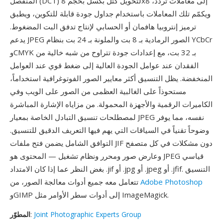
المنفصل (DCT) لتحويل كتل بكسل بحجم 8x8 إلى معاملات تردد،
ويكمّم تلك المعاملات باستخدام جداول جودة قابلة للتكوين، ويطبق
ترميز إنتروبيا هافمان أو الحسابي لإنتاج تدفق البت المضغوط.
يدعم JPEG الصور الرمادية بـ 8 بت والملونة بـ 24 بت بنظام YCbCr
وCMYK بـ 32 بت، مع إعدادات جودة تتراوح من شبه خالية من
الفقدان عند عوامل الجودة العالية إلى ضغط قوي عند العوامل
المنخفضة. يظل التنسيق أكثر معايير الصور الفوتوغرافية استخداماً،
مستحوذاً على الغالبية العظمى من الصور على الويب وفي
الكاميرات الرقمية والأجهزة المحمولة. من مزاياه الإشارة المباشرة
لمصطلحات تنسيق التبادل الخاصة بمعيار JPEG نفسه، مما يوفر
وضوحاً تقنياً في السياقات التي يهم فيها التعريف الدقيق للتنسيق.
التوافق الشامل يضمن فتح ملفات JIF دون مشكلات في كل متصفح
وعارض صور ومحرر ونظام تشغيل — المحتوى هو JPEG قياسي
بغض النظر عما إذا كان الامتداد .jif أو .jpg أو .jpeg أو .jfif. التنسيق
Adobe Photoshop
تتعامل معه جميع أدوات معالجة الصور، من
وGIMP إلى أدوات سطر الأوامر مثل ImageMagick.
Joint Photographic Experts Group
:
المطوّر