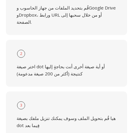
قُم بتحديد الملفات من جهاز الحاسوب وGoogle Drive
وDropbox، ورابط URL أو من خلال سحبها إلى
الصفحة.
2
اختر صيغة dot أو أية صيغة أخرى أنت بحاجةٍ إليها
كنتيجة (أكثر من 200 صيغة مدعومة)
3
هيا قُم بتحويل الملف وسوف يمكنك تنزيل ملفك بصيغة
dot فِيما بعد