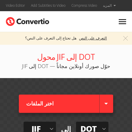
المزيد
Compress Video
Add Subtitles to Video
Video Editor
التعرف على النص
هل تحتاج إلى التعرف على النص؟
محول JIF إلى DOT
JIF إلى DOT — حوّل صورك أونلاين مجاناً
اختر الملفات
JIF
DOT
إلى