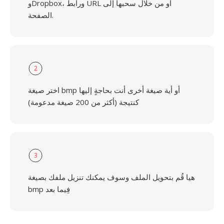
وDropbox، ورابط URL أو من خلال سحبها إلى
الصفحة.
2
اختر صيغة bmp أو أية صيغة أخرى أنت بحاجةٍ إليها
كنتيجة (أكثر من 200 صيغة مدعومة)
3
هيا قُم بتحويل الملف وسوف يمكنك تنزيل ملفك بصيغة
bmp فِيما بعد