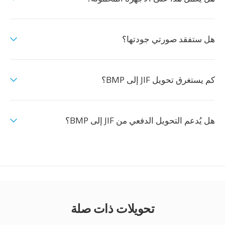
هل ستفقد صورتي جودتها؟
كم يستغرق تحويل JIF إلى BMP؟
هل يُدعم التحويل الدفعي من JIF إلى BMP؟
تحويلات ذات صلة