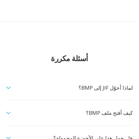
أسئلة مكررة
لماذا أحوّل JIF إلى BMP؟
كيف أفتح ملف BMP؟
هل يعمل هذا على الأجهزة المحمولة؟