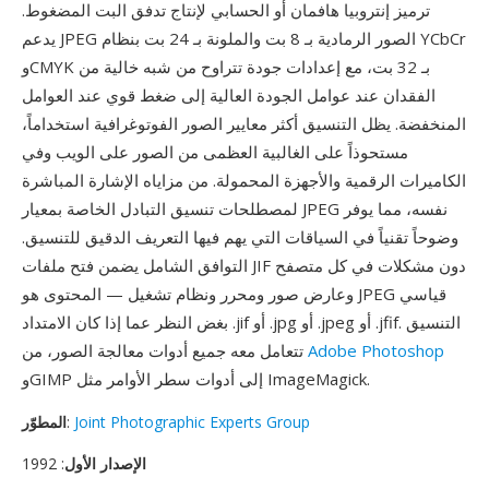
ترميز إنتروبيا هافمان أو الحسابي لإنتاج تدفق البت المضغوط.
يدعم JPEG الصور الرمادية بـ 8 بت والملونة بـ 24 بت بنظام YCbCr
وCMYK بـ 32 بت، مع إعدادات جودة تتراوح من شبه خالية من
الفقدان عند عوامل الجودة العالية إلى ضغط قوي عند العوامل
المنخفضة. يظل التنسيق أكثر معايير الصور الفوتوغرافية استخداماً،
مستحوذاً على الغالبية العظمى من الصور على الويب وفي
الكاميرات الرقمية والأجهزة المحمولة. من مزاياه الإشارة المباشرة
لمصطلحات تنسيق التبادل الخاصة بمعيار JPEG نفسه، مما يوفر
وضوحاً تقنياً في السياقات التي يهم فيها التعريف الدقيق للتنسيق.
التوافق الشامل يضمن فتح ملفات JIF دون مشكلات في كل متصفح
وعارض صور ومحرر ونظام تشغيل — المحتوى هو JPEG قياسي
بغض النظر عما إذا كان الامتداد .jif أو .jpg أو .jpeg أو .jfif. التنسيق
Adobe Photoshop
تتعامل معه جميع أدوات معالجة الصور، من
وGIMP إلى أدوات سطر الأوامر مثل ImageMagick.
Joint Photographic Experts Group
:
المطوّر
الإصدار الأول
: 1992