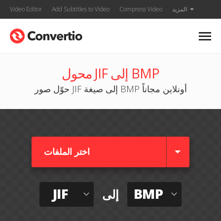
المزيد
Compress Video
Add Subtitles to Video
Video Editor
محول JIF إلى BMP
حوّل صور JIF إلى صيغة BMP أونلاين مجاناً
اختر الملفات
JIF
BMP
إلى