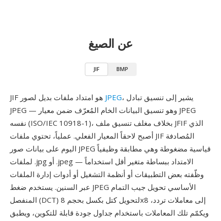
عن الصيغ
JIF
BMP
، يشير إلى تنسيق تبادل
JPEG
JIF هو امتداد ملفات بديل لصور
JPEG — وهو تنسيق البيانات الخام المُعرّف ضمن معيار JPEG
نفسه (ISO/IEC 10918-1)، بخلاف مغلف تنسيق ملف JFIF الذي
أصبح لاحقاً المعيار الفعلي. عملياً، تحتوي ملفات JIF المُصادفة
اليوم على بيانات صور JPEG قياسية مضغوطة وهي مطابقة وظيفياً
لملفات .jpg أو .jpeg — الامتداد ببساطة متغير أقل استخداماً
وظّفته بعض التطبيقات أو أنظمة التشغيل أو أدوات إدارة الملفات
عبر السنين. يستخدم ضغط JPEG الأساسي تحويل جيب التمام
المنفصل (DCT) لتحويل كتل بكسل بحجم 8x8 إلى معاملات تردد،
ويكمّم تلك المعاملات باستخدام جداول جودة قابلة للتكوين، ويطبق