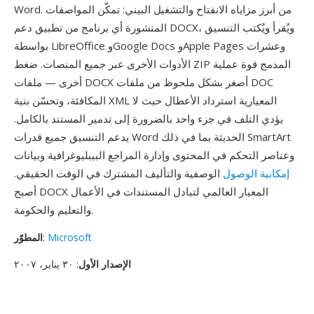
Word. من أبرز مزاياه الانفتاح والتشغيل البيني: تمكّن المواصفات
المنشورة أي برنامج من تطبيق دعم DOCX، ويُقرأ ويُكتب التنسيق
بواسطة LibreOffice وGoogle Docs وApple Pages وعشرات
الأدوات الأخرى عبر جميع المنصات. ضغط ZIP المدمج قوة عملية
أخرى — ملفات DOCX أصغر بشكل ملحوظ من ملفات DOC
المكافئة، وتحسّن بنية XML المعيارية استرداد الأعطال حيث لا
يؤدي التلف في جزء واحد بالضرورة إلى تدمير المستند بالكامل.
يدعم التنسيق جميع قدرات Word الحديثة بما في ذلك SmartArt
وعناصر التحكم في المحتوى وإدارة المراجع البيبليوغرافية وبيانات
إمكانية الوصول
الوصفية والتأليف المشترك في الوقت الحقيقي.
أصبح DOCX المعيار العالمي لتبادل المستندات في الأعمال
والتعليم والحكومة.
Microsoft
:
المطوّر
الإصدار الأول
: ٣٠ يناير، ٢٠٠٧