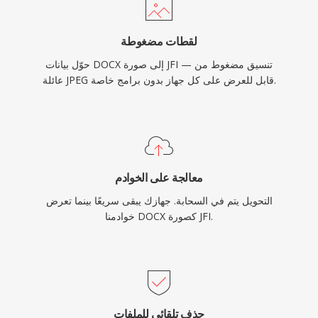
لقطات مضغوطة
حوّل بيانات DOCX إلى صورة JFI — تنسيق مضغوط من
عائلة JPEG قابل للعرض على كل جهاز بدون برامج خاصة.
معالجة على الخوادم
التحويل يتم في السحابة. جهازك يبقى سريعًا بينما تعرض
خوادمنا DOCX كصورة JFI.
حذف تلقائي للملفات