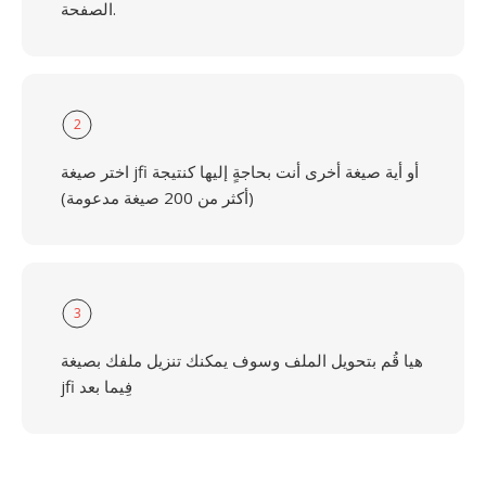
الصفحة.
2
اختر صيغة jfi أو أية صيغة أخرى أنت بحاجةٍ إليها كنتيجة
(أكثر من 200 صيغة مدعومة)
3
هيا قُم بتحويل الملف وسوف يمكنك تنزيل ملفك بصيغة
jfi فِيما بعد