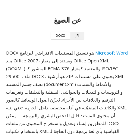
عن الصيغ
DOCX
JFI
Microsoft Word
DOCX هو تنسيق المستندات الافتراضي لبرنامج
منذ Office 2007، ويستند إلى معيار Office Open XML
(OOXML) المنشور كـ ECMA-376 والمعتمد كمعيار ISO/IEC
29500. ملف DOCX هو أرشيف ZIP يحتوي على مستندات XML
تصف جسم المستند (document.xml) والأنماط والسمات
والترويسات والتذييلات والحواشي السفلية والتعليقات وتعريفات
الترقيم والعلاقات بين الأجزاء. تُخزّن أصول الوسائط كالصور
والكائنات المضمّنة في أدلة مخصصة داخل الحزمة. تعني بنية XML
أن محتوى المستند قابل للفحص البشري والبرمجة — يمكن
للمطورين إنشاء وتعديل واستخراج المحتوى من ملفات DOCX
باستخدام مكتبات XML القياسية بأي لغة برمجة دون الحاجة لـ