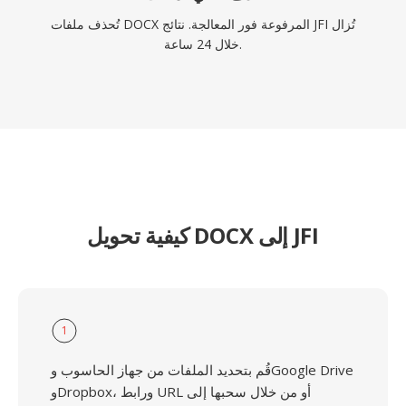
تُحذف ملفات DOCX المرفوعة فور المعالجة. نتائج JFI تُزال
خلال 24 ساعة.
كيفية تحويل DOCX إلى JFI
1
قُم بتحديد الملفات من جهاز الحاسوب وGoogle Drive
وDropbox، ورابط URL أو من خلال سحبها إلى