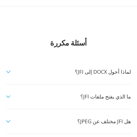
أسئلة مكررة
لماذا أحول DOCX إلى JFI؟
ما الذي يفتح ملفات JFI؟
هل JFI مختلف عن JPEG؟