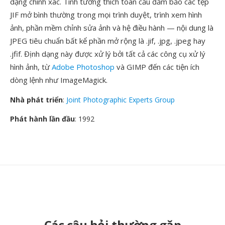
dạng chính xác. Tính tương thích toàn cầu đảm bảo các tệp
JIF mở bình thường trong mọi trình duyệt, trình xem hình
ảnh, phần mềm chỉnh sửa ảnh và hệ điều hành — nội dung là
JPEG tiêu chuẩn bất kể phần mở rộng là .jif, .jpg, .jpeg hay
.jfif. Định dạng này được xử lý bởi tất cả các công cụ xử lý
hình ảnh, từ
Adobe Photoshop
và GIMP đến các tiện ích
dòng lệnh như ImageMagick.
Nhà phát triển
:
Joint Photographic Experts Group
Phát hành lần đầu
: 1992
Các câu hỏi thường gặp