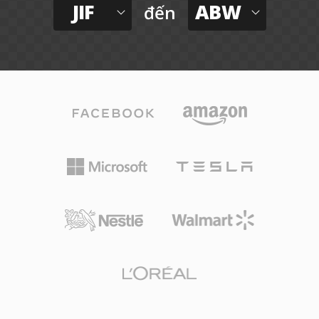
JIF
ABW
đến