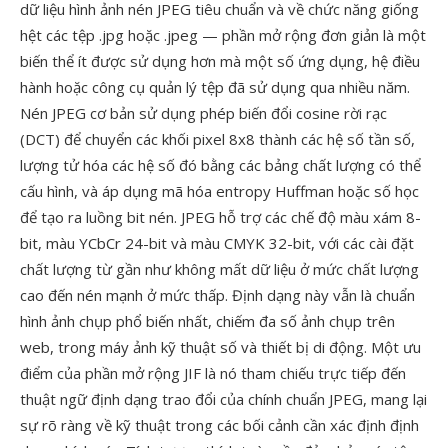
dữ liệu hình ảnh nén JPEG tiêu chuẩn và về chức năng giống
hệt các tệp .jpg hoặc .jpeg — phần mở rộng đơn giản là một
biến thể ít được sử dụng hơn mà một số ứng dụng, hệ điều
hành hoặc công cụ quản lý tệp đã sử dụng qua nhiều năm.
Nén JPEG cơ bản sử dụng phép biến đổi cosine rời rạc
(DCT) để chuyển các khối pixel 8x8 thành các hệ số tần số,
lượng tử hóa các hệ số đó bằng các bảng chất lượng có thể
cấu hình, và áp dụng mã hóa entropy Huffman hoặc số học
để tạo ra luồng bit nén. JPEG hỗ trợ các chế độ màu xám 8-
bit, màu YCbCr 24-bit và màu CMYK 32-bit, với các cài đặt
chất lượng từ gần như không mất dữ liệu ở mức chất lượng
cao đến nén mạnh ở mức thấp. Định dạng này vẫn là chuẩn
hình ảnh chụp phổ biến nhất, chiếm đa số ảnh chụp trên
web, trong máy ảnh kỹ thuật số và thiết bị di động. Một ưu
điểm của phần mở rộng JIF là nó tham chiếu trực tiếp đến
thuật ngữ định dạng trao đổi của chính chuẩn JPEG, mang lại
sự rõ ràng về kỹ thuật trong các bối cảnh cần xác định định