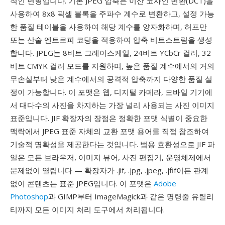
적인 변형입니다. 기본 JPEG 압축은 이산 코사인 변환(DCT)을
사용하여 8x8 픽셀 블록을 주파수 계수로 변환하고, 설정 가능
한 품질 테이블을 사용하여 해당 계수를 양자화하며, 허프만
또는 산술 엔트로피 코딩을 적용하여 압축 비트스트림을 생성
합니다. JPEG는 8비트 그레이스케일, 24비트 YCbCr 컬러, 32
비트 CMYK 컬러 모드를 지원하며, 높은 품질 계수에서의 거의
무손실부터 낮은 계수에서의 공격적 압축까지 다양한 품질 설
정이 가능합니다. 이 포맷은 웹, 디지털 카메라, 모바일 기기에
서 대다수의 사진을 차지하는 가장 널리 사용되는 사진 이미지
표준입니다. JIF 확장자의 장점은 정확한 포맷 식별이 중요한
맥락에서 JPEG 표준 자체의 교환 포맷 용어를 직접 참조하여
기술적 명확성을 제공한다는 것입니다. 범용 호환성으로 JIF 파
일은 모든 브라우저, 이미지 뷰어, 사진 편집기, 운영체제에서
문제없이 열립니다 — 확장자가 .jif, .jpg, .jpeg, .jfif이든 관계
없이 콘텐츠는 표준 JPEG입니다. 이 포맷은
Adobe
Photoshop
과 GIMP부터 ImageMagick과 같은 명령줄 유틸리
티까지 모든 이미지 처리 도구에서 처리됩니다.