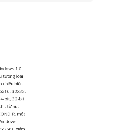
Windows 1.0
u tượng loại
p nhiều biến
16x16, 32x32,
4-bit, 32-bit
hị, từ nút
 ICONDIR, một
 Windows
56x256), giảm