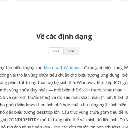
Về các định dạng
ICO
RGF
ạng tệp biểu tượng cho
Microsoft Windows
, được giới thiệu cùng 
óng vai trò là vùng chứa tiêu chuẩn cho biểu tượng ứng dụng, biể
ượng phím tắt trong toàn bộ hệ sinh thái Windows. Một tệp ICO gộ
 một vùng chứa duy nhất — mỗi biến thể ở kích thước khác nhau (
 và các kích thước khác) và độ sâu màu khác nhau (4-bit, 8-bit, 2
cho phép Windows chọn ảnh phù hợp nhất cho từng ngữ cảnh hiển t
nhỏ đến biểu tượng desktop lớn. Cấu trúc vùng chứa gồm tiêu đề
ghi ICONDIRENTRY mô tả từng biến thể và chính dữ liệu ảnh. Từ
O hỗ trợ ảnh nhúng nén PNG cho các kích thước lớn hơn (thường 2