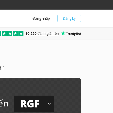
Đăng nhập
Đăng ký
10,220
đánh giá trên
hí
RGF
ến