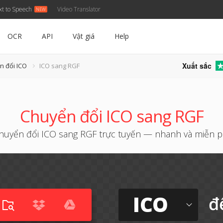
xt to Speech
Video Translator
OCR
API
Vật giá
Help
Xuất sắc
n đổi ICO
ICO sang RGF
Chuyển đổi ICO sang RGF
huyển đổi ICO sang RGF trực tuyến — nhanh và miễn p
ICO
đ