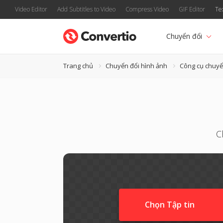
Video Editor
Add Subtitles to Video
Compress Video
GIF Editor
Te
Chuyển đổi
Trang chủ
Chuyển đổi hình ảnh
Công cụ chuyể
C
Chọn Tập tin