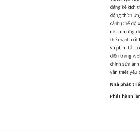
đáng kể kích t
động thích ứn
cảnh (chế độ 
nét mà ứng dụ
thế mạnh cốt l
và phím tắt t
diện trang we
chỉnh sửa ản
vẫn thiết yếu
Nhà phát tri
Phát hành lầ