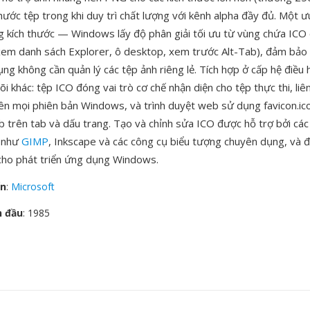
hước tệp trong khi duy trì chất lượng với kênh alpha đầy đủ. Một ư
g kích thước — Windows lấy độ phân giải tối ưu từ vùng chứa ICO
xem danh sách Explorer, ô desktop, xem trước Alt-Tab), đảm bảo h
ng không cần quản lý các tệp ảnh riêng lẻ. Tích hợp ở cấp hệ điều 
õi khác: tệp ICO đóng vai trò cơ chế nhận diện cho tệp thực thi, liên
rên mọi phiên bản Windows, và trình duyệt web sử dụng favicon.ic
b trên tab và dấu trang. Tạo và chỉnh sửa ICO được hỗ trợ bởi c
h như
GIMP
, Inkscape và các công cụ biểu tượng chuyên dụng, và 
 cho phát triển ứng dụng Windows.
ển
:
Microsoft
n đầu
: 1985