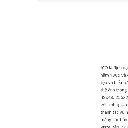
ICO là định d
năm 1985 và đ
tệp và biểu t
thể ảnh trong
48x48, 256x256
với alpha) — 
thanh tác vụ 
mảng các bản 
Vista, tệp IC