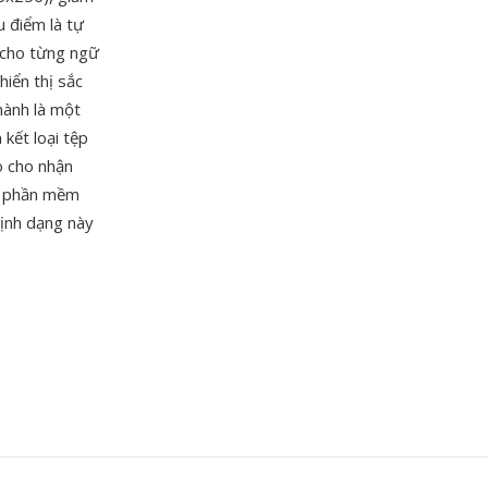
u điểm là tự
 cho từng ngữ
iển thị sắc
hành là một
 kết loại tệp
o cho nhận
ác phần mềm
định dạng này