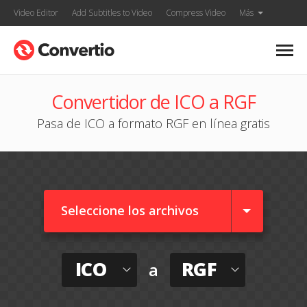
Video Editor
Add Subtitles to Video
Compress Video
Más
Convertidor de ICO a RGF
Pasa de ICO a formato RGF en línea gratis
Seleccione los archivos
ICO
RGF
a