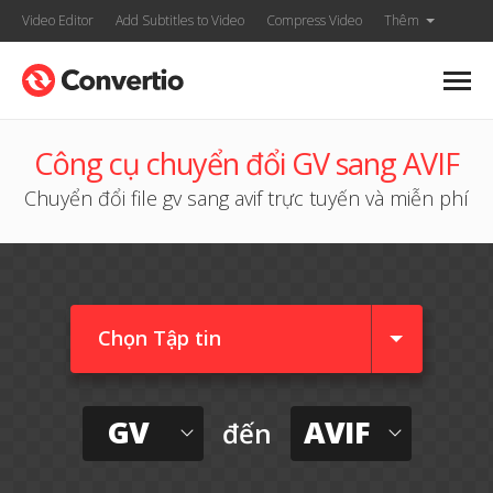
Video Editor
Add Subtitles to Video
Compress Video
Thêm
Công cụ chuyển đổi GV sang AVIF
Chuyển đổi file gv sang avif trực tuyến và miễn phí
Chọn Tập tin
GV
AVIF
đến