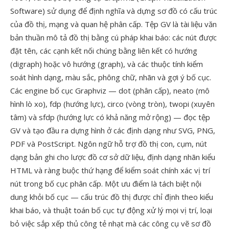
Software) sử dụng để định nghĩa và dựng sơ đồ có cấu trúc
của đồ thị, mạng và quan hệ phân cấp. Tệp GV là tài liệu văn
bản thuần mô tả đồ thị bằng cú pháp khai báo: các nút được
đặt tên, các cạnh kết nối chúng bằng liên kết có hướng
(digraph) hoặc vô hướng (graph), và các thuộc tính kiểm
soát hình dạng, màu sắc, phông chữ, nhãn và gợi ý bố cục.
Các engine bố cục Graphviz — dot (phân cấp), neato (mô
hình lò xo), fdp (hướng lực), circo (vòng tròn), twopi (xuyên
tâm) và sfdp (hướng lực có khả năng mở rộng) — đọc tệp
GV và tạo đầu ra dựng hình ở các định dạng như SVG, PNG,
PDF và PostScript. Ngôn ngữ hỗ trợ đồ thị con, cụm, nút
dạng bản ghi cho lược đồ cơ sở dữ liệu, định dạng nhãn kiểu
HTML và ràng buộc thứ hạng để kiểm soát chính xác vị trí
nút trong bố cục phân cấp. Một ưu điểm là tách biệt nội
dung khỏi bố cục — cấu trúc đồ thị được chỉ định theo kiểu
khai báo, và thuật toán bố cục tự động xử lý mọi vị trí, loại
bỏ việc sắp xếp thủ công tẻ nhạt mà các công cụ vẽ sơ đồ