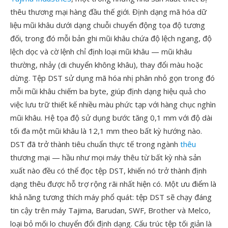
thêu thương mại hàng đầu thế giới. Định dạng mã hóa dữ
liệu mũi khâu dưới dạng chuỗi chuyển động tọa độ tương
đối, trong đó mỗi bản ghi mũi khâu chứa độ lệch ngang, độ
lệch dọc và cờ lệnh chỉ định loại mũi khâu — mũi khâu
thường, nhảy (di chuyển không khâu), thay đổi màu hoặc
dừng. Tệp DST sử dụng mã hóa nhị phân nhỏ gọn trong đó
mỗi mũi khâu chiếm ba byte, giúp định dạng hiệu quả cho
việc lưu trữ thiết kế nhiều màu phức tạp với hàng chục nghìn
mũi khâu. Hệ tọa độ sử dụng bước tăng 0,1 mm với độ dài
tối đa một mũi khâu là 12,1 mm theo bất kỳ hướng nào.
DST đã trở thành tiêu chuẩn thực tế trong ngành
thêu
thương mại — hầu như mọi máy thêu từ bất kỳ nhà sản
xuất nào đều có thể đọc tệp DST, khiến nó trở thành định
dạng thêu được hỗ trợ rộng rãi nhất hiện có. Một ưu điểm là
khả năng tương thích máy phổ quát: tệp DST sẽ chạy đáng
tin cậy trên máy Tajima, Barudan, SWF, Brother và Melco,
loại bỏ mối lo chuyển đổi định dạng. Cấu trúc tệp tối giản là