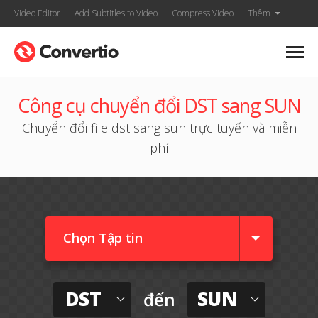
Video Editor
Add Subtitles to Video
Compress Video
Thêm
Công cụ chuyển đổi DST sang SUN
Chuyển đổi file dst sang sun trực tuyến và miễn
phí
Chọn Tập tin
DST
SUN
đến