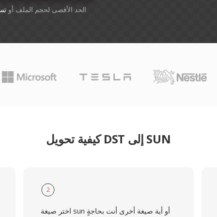
أسقِط الملفات هنا. 1 GB الحد الأقصى لحجم الملف أو
تس
كيفية تحويل DST إلى SUN
2
اختر صيغة sun أو أية صيغة أخرى أنت بحاجةٍ