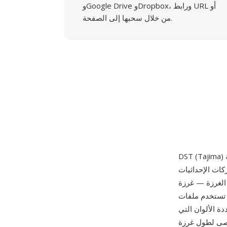
وGoogle Drive وDropbox، ورابط URL أو
من خلال سحبها إلى الصفحة.
ركات الإحداثيات
 الغرزة — غرزة
يزاً ثنائياً مضغوطاً
ة الألوان التي
م الإحداثيات زيادات بمقدار 0.1 مم بحد أقصى لطول غرزة