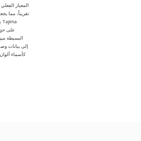
واحدة يبلغ 12.1 مم في أي اتجاه. أصبحت
البسيطة ميز
كأسماء ألوان 