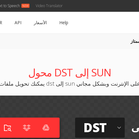
xt to Speech
Video Translator
Help
الأسعار
API
R
متاز
محول DST إلى SUN
مكنك تحويل ملفات dst إلى sun على الإنترنت وبشكل مجاني
DST
ى