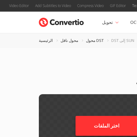
Video Editor
Add Subtitles to Video
Compress Video
GIF Editor
Te
OC
تحويل
DST إلى SUN
محول DST
محول ناقل
الرئيسية
اختر الملفات