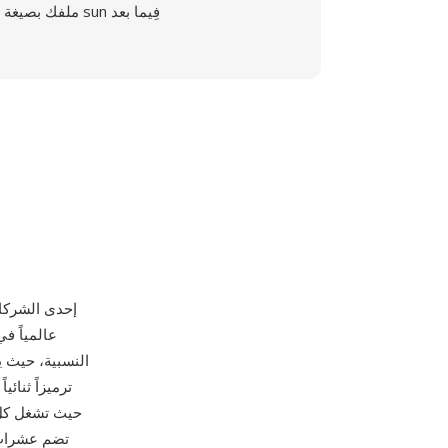
ملفك بصيغة sun فِيما بعد
عالمياً ف
النسبية، حيث ي
حيث تشغل كل غ