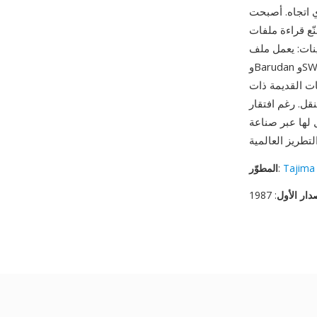
 أكثر صيغ التطريز دعماً على الإطلاق.
موثوق على ماكينات Tajima
وBarudan وSWF وBrother وMelco على حدٍ سواء، مما يلغي مخاوف تحويل الصيغ. البنية الملفية
ت القديمة ذات
ى بيانات وصفية مضمّنة
ل لها عبر صناعة
Tajima 
:
المطوّر
دار الأول
: 1987