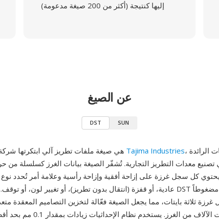
إليها كنتيجة (أكثر من 200 صيغة مدعومة)
عن الصيغ
DST
SUN
، إحدى الشركات الرائدة
Tajima Industries
DST (Tajima) هي صيغة ملفات تطريز آلي ابتكرتها شركة
ي تصنيع معدات التطريز التجارية. تُشفّر الصيغة بيانات الغرز كسلسلة من ح
حتوي كل سجل غرزة على إزاحة أفقية وإزاحة رأسية وعلامة أمر تُحدد نوع
عادية، أو قفزة (انتقال بدون تطريز)، أو تغيير لون، أو توقف. تستخدم ملفات DST ترم
رزة ثلاثة بايتات، مما يجعل الصيغة فعّالة لتخزين التصاميم المعقدة متعدد
تضم عشرات الآلاف من الغرز. يستخدم نظا