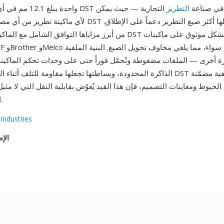
 DST المعيار الفعلي في صناعة
التطريز
التجارية — حيث يمكن
لأي ماكينة تطريز من أي مصنّع قراءة ملفات DST تقريباً، مما يجعلها
من أبرز مزاياها التوافق الشامل مع الماكينات: يعمل ملف DST بشكل 
ة أخرى — الملفات مضغوطة وتُحمّل فوراً حتى على وحدات تحكم الماكينا
الذاكرة المحدودة، وبساطتها تجعلها مقاومة للتلف أثناء النقل. رغم افتقار DST إل
الخيوط ومعاينات التصميم، فإن هذا القيد يُعوّض بقابلية النقل التي لا مثي
التطريز العالمية.
Industries
الإص