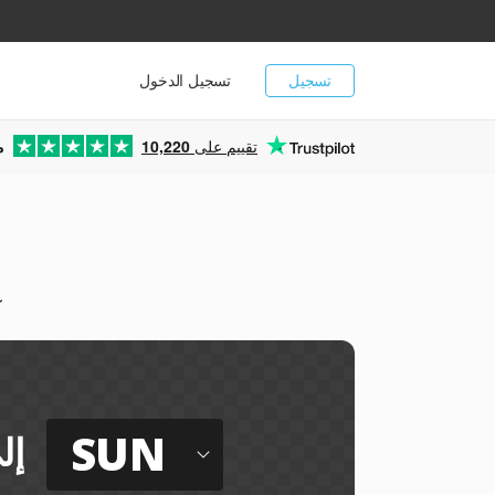
تسجيل
تسجيل الدخول
تقييم على
10,220
م
ي
SUN
إل