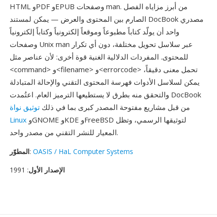
HTML وPDF وEPUB وصفحات man. من أبرز مزاياه الفصل
الصارم بين المحتوى والعرض — يمكن لمستند DocBook مصدري
واحد أن يولّد كتاباً مطبوعاً وموقعاً إلكترونياً وكتاباً إلكترونياً
وصفحات Unix man عبر سلاسل تحويل مختلفة، دون أي تكرار
للمحتوى. المفردات الدلالية الغنية قوة أخرى: لأن عناصر مثل
<command> و<filename> و<errorcode> تحمل معنى دقيقاً،
يمكن لسلاسل الأدوات فهرسة المحتوى التقني والإحالة المتبادلة
والتحقق منه بطرق لا يستطيعها الترميز العام. اعتُمدت DocBook
من قبل مشاريع مفتوحة المصدر كبرى بما في ذلك
توثيق نواة
وGNOME وKDE وFreeBSD لتوثيقها الرسمي، وتظل
Linux
المعيار للنشر التقني من مصدر واحد.
OASIS / HaL Computer Systems
:
المطوّر
الإصدار الأول
: 1991