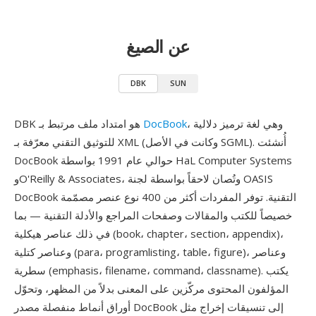
عن الصيغ
DBK
SUN
، وهي لغة ترميز دلالية
DocBook
DBK هو امتداد ملف مرتبط بـ
للتوثيق التقني معرّفة بـ XML (وكانت في الأصل SGML). أُنشئت
DocBook حوالي عام 1991 بواسطة HaL Computer Systems
وO'Reilly & Associates، وتُصان لاحقاً بواسطة لجنة OASIS
DocBook التقنية. توفر المفردات أكثر من 400 نوع عنصر مصمّمة
خصيصاً للكتب والمقالات وصفحات المراجع والأدلة التقنية — بما
في ذلك عناصر هيكلية (book، chapter، section، appendix)،
وعناصر كتلية (para، programlisting، table، figure)، وعناصر
سطرية (emphasis، filename، command، classname). يكتب
المؤلفون المحتوى مركّزين على المعنى بدلاً من المظهر، وتحوّل
أوراق أنماط منفصلة مصدر DocBook إلى تنسيقات إخراج مثل