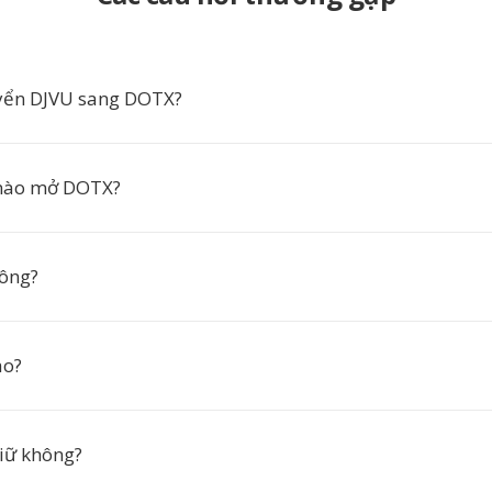
uyển DJVU sang DOTX?
nào mở DOTX?
hông?
ào?
iữ không?