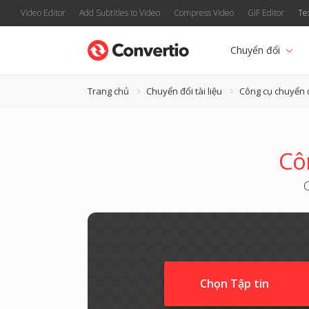
Video Editor
Add Subtitles to Video
Compress Video
GIF Editor
Te
Chuyển đổi
Trang chủ
Chuyển đổi tài liệu
Công cụ chuyển 
Cô
Chọn Tập tin