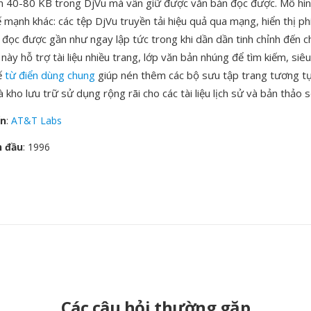
n 40-80 KB trong DjVu mà vẫn giữ được văn bản đọc được. Mô hình
ế mạnh khác: các tệp DjVu truyền tải hiệu quả qua mạng, hiển thị p
p đọc được gần như ngay lập tức trong khi dần dần tinh chỉnh đến 
này hỗ trợ tài liệu nhiều trang, lớp văn bản nhúng để tìm kiếm, siêu 
hế
từ điển dùng chung
giúp nén thêm các bộ sưu tập trang tương t
à kho lưu trữ sử dụng rộng rãi cho các tài liệu lịch sử và bản thảo 
ển
:
AT&T Labs
n đầu
: 1996
Các câu hỏi thường gặp