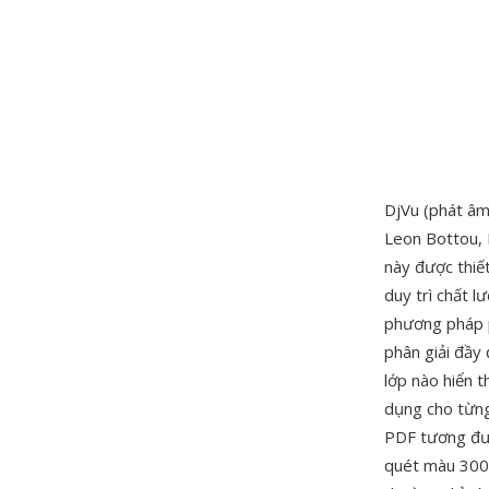
DjVu (phát âm 
Leon Bottou, 
này được thiết
duy trì chất 
phương pháp ph
phân giải đầy 
lớp nào hiển t
dụng cho từng
PDF tương đươ
quét màu 300