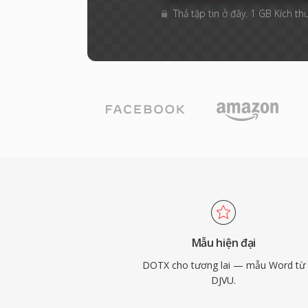
Thả tập tin ở đây. 1 GB Kích thư
Mẫu hiện đại
DOTX cho tương lai — mẫu Word từ
DJVU.