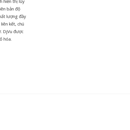
 hiển thị lũy
hiên bản độ
chất lượng đầy
liên kết, chú
ự. DjVu được
số hóa.