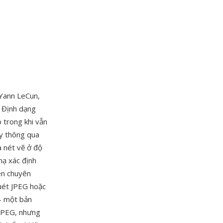
Yann LeCun,
. Định dạng
o trong khi vẫn
ày thông qua
à nét vẽ ở độ
nạ xác định
nén chuyên
quét JPEG hoặc
— một bản
JPEG, nhưng