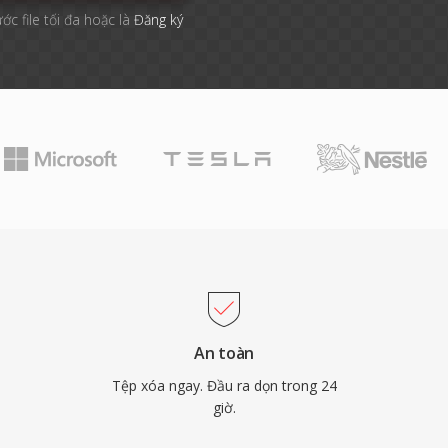
ớc file tối đa hoặc là
Đăng ký
An toàn
Tệp xóa ngay. Đầu ra dọn trong 24
giờ.