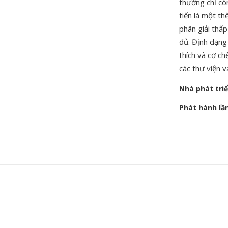
thường chỉ cò
tiến là một th
phân giải thấ
đủ. Định dạng 
thích và cơ c
các thư viện v
Nhà phát tri
Phát hành lầ