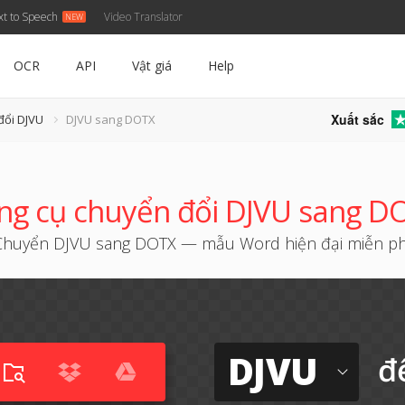
xt to Speech
Video Translator
OCR
API
Vật giá
Help
Xuất sắc
đổi DJVU
DJVU sang DOTX
ng cụ chuyển đổi DJVU sang D
Chuyển DJVU sang DOTX — mẫu Word hiện đại miễn ph
DJVU
đ