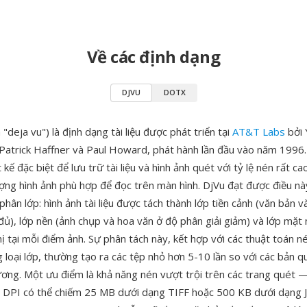
Về các định dạng
DJVU
DOTX
"deja vu") là định dạng tài liệu được phát triển tại
AT&T Labs
bởi 
Patrick Haffner và Paul Howard, phát hành lần đầu vào năm 1996
 kế đặc biệt để lưu trữ tài liệu và hình ảnh quét với tỷ lệ nén rất ca
lượng hình ảnh phù hợp để đọc trên màn hình. DjVu đạt được điều n
ân lớp: hình ảnh tài liệu được tách thành lớp tiền cảnh (văn bản v
đủ), lớp nền (ảnh chụp và hoa văn ở độ phân giải giảm) và lớp mặt 
hị tại mỗi điểm ảnh. Sự phân tách này, kết hợp với các thuật toán 
 loại lớp, thường tạo ra các tệp nhỏ hơn 5-10 lần so với các bản 
ng. Một ưu điểm là khả năng nén vượt trội trên các trang quét 
 DPI có thể chiếm 25 MB dưới dạng TIFF hoặc 500 KB dưới dạng 