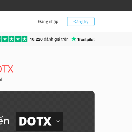
Đăng nhập
Đăng ký
10,220
đánh giá trên
OTX
í
DOTX
ến