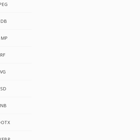
JPEG
PDB
BMP
LRF
SVG
PSD
SNB
DOTX
WEBP