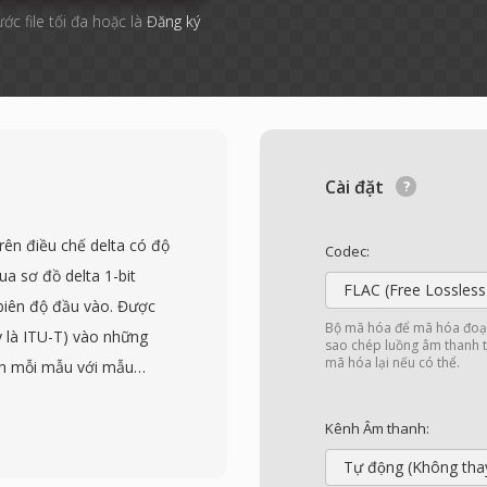
ước file tối đa hoặc là
Đăng ký
Cài đặt
rên điều chế delta có độ
Codec:
qua sơ đồ delta 1-bit
FLAC (Free Lossless
 biên độ đầu vào. Được
Bộ mã hóa để mã hóa đoạn
y là ITU-T) vào những
sao chép luồng âm thanh t
mã hóa lại nếu có thể.
h mỗi mẫu với mẫu
 hoặc giảm — với biên
n đây. Kết quả là bitrate
Kênh Âm thanh:
u 8 kHz, hiệu quả cho
Tự động (Không tha