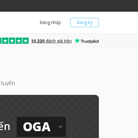
Đăng nhập
Đăng ký
10,220
đánh giá trên
 tuyến
OGA
ến