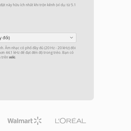
ặt này hữu ích nhất khi trộn kênh (ví dụ: từ 5.1
y đổi)
nh. Âm nhạc có phổ đầy đủ (20 Hz - 20 kHz) đòi
 hơn 44.1 kHz để đạt đến độ trong trẻo. Bạn có
n trên
wiki
.