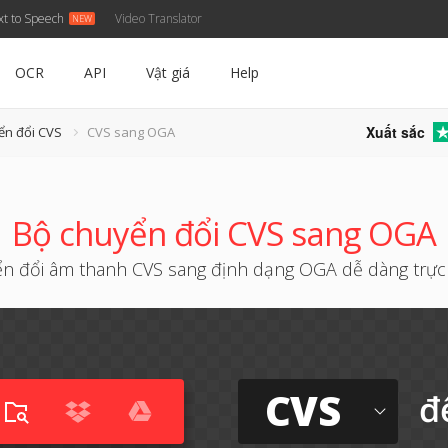
xt to Speech
Video Translator
OCR
API
Vật giá
Help
Xuất sắc
ển đổi CVS
CVS sang OGA
Bộ chuyển đổi CVS sang OGA
n đổi âm thanh CVS sang định dạng OGA dễ dàng trực
CVS
đ