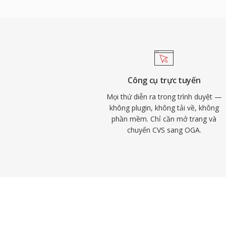
codec liên quan đều là mã nguồn mở và 
tránh được các phức tạp về cấp phép sá
các định dạng độc quyền. Định dạng này hỗ
comment để gắn thẻ nghệ sĩ, album và bà
hóa. OGA phát được nguyên bản trên Firef
trên Chromium, VLC và hầu hết môi trườn
Công cụ trực tuyến
hợp cho phân phối âm thanh web và quy tr
Mọi thứ diễn ra trong trình duyệt —
không plugin, không tải về, không
phần mềm. Chỉ cần mở trang và
chuyển CVS sang OGA.