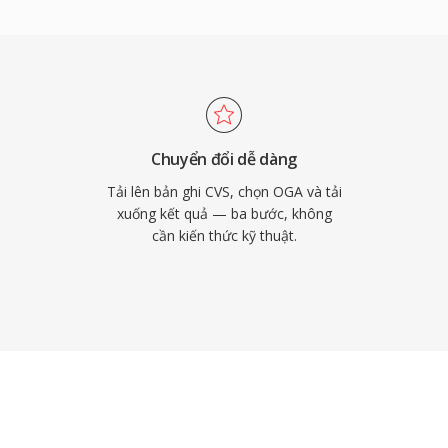
miễn phí bản quyền, OGA
ng chế ảnh hưởng đến
 trợ siêu dữ liệu Vorbis
i hát theo cách chuẩn
ox, các trình duyệt dựa
g desktop Linux, phù
Chuyển đổi dễ dàng
ình lưu trữ.
Tải lên bản ghi CVS, chọn OGA và tải
xuống kết quả — ba bước, không
cần kiến thức kỹ thuật.