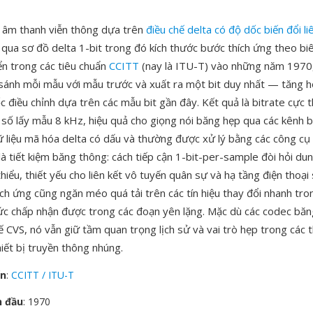
 âm thanh viễn thông dựa trên
điều chế delta có độ dốc biến đổi li
 qua sơ đồ delta 1-bit trong đó kích thước bước thích ứng theo bi
ển trong các tiêu chuẩn
CCITT
(nay là ITU-T) vào những năm 1970
sánh mỗi mẫu với mẫu trước và xuất ra một bit duy nhất — tăng 
c điều chỉnh dựa trên các mẫu bit gần đây. Kết quả là bitrate cực 
 số lấy mẫu 8 kHz, hiệu quả cho giọng nói băng hẹp qua các kênh b
ữ liệu mã hóa delta có dấu và thường được xử lý bằng các công cụ
à tiết kiệm băng thông: cách tiếp cận 1-bit-per-sample đòi hỏi du
 thiểu, thiết yếu cho liên kết vô tuyến quân sự và hạ tầng điện thoại 
ch ứng cũng ngăn méo quá tải trên các tín hiệu thay đổi nhanh tron
ức chấp nhận được trong các đoạn yên lặng. Mặc dù các codec băn
ế CVS, nó vẫn giữ tầm quan trọng lịch sử và vai trò hẹp trong các th
iết bị truyền thông nhúng.
ển
:
CCITT / ITU-T
n đầu
: 1970