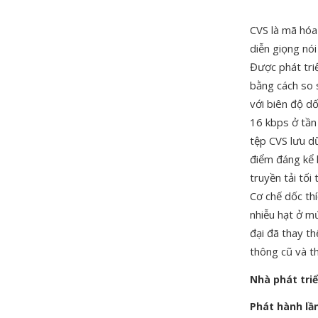
CVS là mã hóa
diễn giọng nói
Được phát tri
bằng cách so 
với biên độ dố
16 kbps ở tần
tệp CVS lưu d
điểm đáng kể l
truyền tải tối
Cơ chế dốc thí
nhiễu hạt ở m
đại đã thay th
thông cũ và th
Nhà phát tri
Phát hành lầ