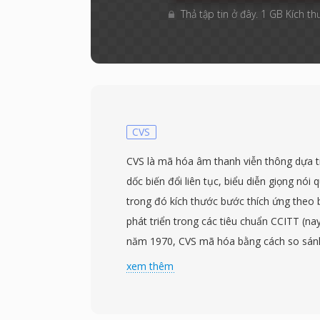
Thả tập tin ở đây. 1 GB Kích th
CVS
CVS là mã hóa âm thanh viễn thông dựa t
dốc biến đổi liên tục, biểu diễn giọng nói 
trong đó kích thước bước thích ứng theo
phát triển trong các tiêu chuẩn CCITT (na
năm 1970, CVS mã hóa bằng cách so sán
trước và xuất ra một bit duy nhất — tăng
xem thêm
độ dốc điều chỉnh dựa trên các mẫu bit gầ
cực thấp, thường 16 kbps ở tần số lấy mẫ