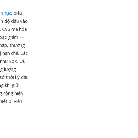
ên tục
, biểu
ên độ đầu vào.
, CVS mã hóa
hoặc giảm —
thấp, thường
ị hạn chế. Các
 như SoX. Ưu
ng lượng
số thời kỳ đầu.
g khi giữ
g rộng hiện
iết bị viễn