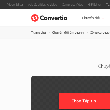
Video Editor
Add Subtitles to Video
Compress Video
GIF Editor
Te
Chuyển đổi
Trang chủ
Chuyển đổi âm thanh
Công cụ chuy
Chuyể
Chọn Tập tin