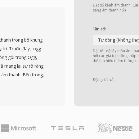
hế. Các tệp CVS lưu dữ
Đặt số kênh âm thanh. Cài đ
xử lý bằng các công cụ
sang âm thanh nổi).
ng thông: cách tiếp cận
tải tối thiểu, thiết yếu
Tần số:
iện thoại số thời kỳ đầu.
thanh trong bộ khung
Tự động (Không tha
i trên các tín hiệu thay
trì. Trước đây, .ogg
Đặt tốc độ lấy mẫu âm tha
 chấp nhận được trong
hỏi các giá trị không thấp
óng gói trong Ogg,
thể tìm hiểu thêm thông ti
 rộng hiện đại đã thay
ã mang lại sự rõ ràng
ử và vai trò hẹp trong
u âm thanh. Bên trong,
ền thông nhúng.
Đặt lại tất cả
 mã hóa bằng Vorbis,
 phụ thuộc vào codec,
ác luồng logic xâu chuỗi
 của OGA là khả năng
g .oga có thể tối ưu hóa
 tìm track video, giúp
o bộ chứa Ogg và các