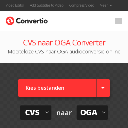
Video Editor
Add Subtitles to Video
Compress Video
Meer
CVS naar OGA Converter
Moeiteloze CVS naar OGA audioconversie online
Kies bestanden
CVS
OGA
naar