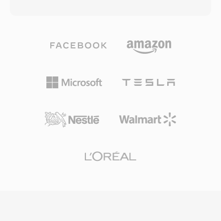
één bestand alleen audiodata bevat. Onder de
essentieel voor militaire radioverbindingen en
motorkap kunnen OGA-bestanden audio
vroege digitale telefooninfrastructuur. Het
bevatten die is gecodeerd met Vorbis, FLAC,
adaptieve hellingsmechanisme voorkomt ook
Speex of Opus — de container is codec-
overbelastingsvervorming bij snel
agnostisch en dient als transportwrapper met
veranderende signalen, terwijl korrelige ruis
ondersteuning voor geschakelde logische
acceptabel blijft tijdens stille passages. Hoewel
bitstreams en granule-gebaseerde
moderne breedbandcodecs CVS hebben
zoekfuncties. Één voordeel van OGA is
verdrongen, behoudt het historisch belang en
interoperabiliteit: applicaties die de .oga-
niche-nut in legacy-telefonie en ingebedde
extensie tegenkomen, kunnen optimaliseren
communicatieapparaten.
voor audio-only weergave zonder te hoeven
zoeken naar videotracks, wat resulteert in
snellere laadtijden en lager geheugengebruik.
Omdat de Ogg-container en bijbehorende
codecs volledig opensource en royaltyvrij zijn,
vermijdt OGA de patentlicentieproblemen die