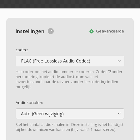
Instellingen
Geavanceerde
codec:
FLAC (Free Lossless Audio Codec)
Het codec om het audionummer te coderen. Codec 'Zonder
hercodering' kopieert de audiostroom van het
invoerbestand naar de uitvoer zonder hercodering indien
mogelijk.
Audiokanalen:
Auto (Geen wijziging)
Stel het aantal audiokanalen in. Deze instelling is het handigst
bij het downmixen van kanalen (bijv. van 5.1 naar stereo).