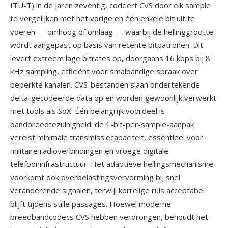
ITU-T) in de jaren zeventig, codeert CVS door elk sample
te vergelijken met het vorige en één enkele bit uit te
voeren — omhoog of omlaag — waarbij de hellinggrootte
wordt aangepast op basis van recente bitpatronen. Dit
levert extreem lage bitrates op, doorgaans 16 kbps bij 8
kHz sampling, efficiënt voor smalbandige spraak over
beperkte kanalen. CVS-bestanden slaan ondertekende
delta-gecodeerde data op en worden gewoonlijk verwerkt
met tools als SoX. Één belangrijk voordeel is
bandbreedtezuinigheid: de 1-bit-per-sample-aanpak
vereist minimale transmissiecapaciteit, essentieel voor
militaire radioverbindingen en vroege digitale
telefooninfrastructuur. Het adaptieve hellingsmechanisme
voorkomt ook overbelastingsvervorming bij snel
veranderende signalen, terwijl korrelige ruis acceptabel
blijft tijdens stille passages. Hoewel moderne
breedbandcodecs CVS hebben verdrongen, behoudt het