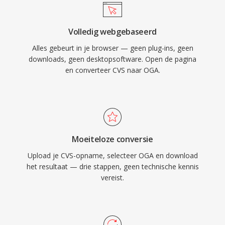
proprietary formaten treffen. Het formaat
ondersteunt Vorbis-commentmetadata voor
Volledig webgebaseerd
het taggen van artiest-, album- en
Alles gebeurt in je browser — geen plug-ins, geen
trackinformatie op één gestandaardiseerde
downloads, geen desktopsoftware. Open de pagina
manier. OGA speelt native af in Firefox,
en converteer CVS naar OGA.
Chromium-gebaseerde browsers, VLC en de
meeste Linux-desktopomgevingen, waardoor
het één praktische keuze is voor
webaudiodistributie en archiveringsworkflows.
Moeiteloze conversie
Upload je CVS-opname, selecteer OGA en download
het resultaat — drie stappen, geen technische kennis
vereist.