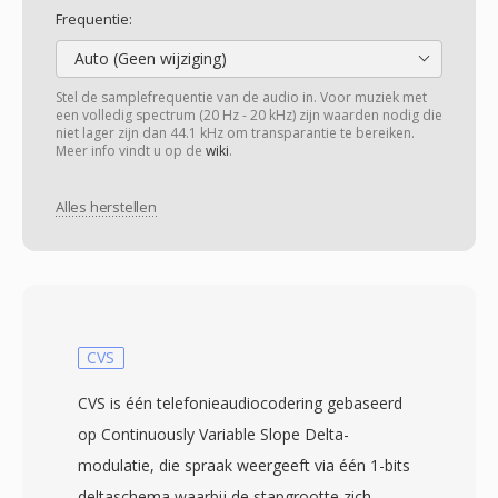
Frequentie:
Auto (Geen wijziging)
Stel de samplefrequentie van de audio in. Voor muziek met
een volledig spectrum (20 Hz - 20 kHz) zijn waarden nodig die
niet lager zijn dan 44.1 kHz om transparantie te bereiken.
Meer info vindt u op de
wiki
.
Alles herstellen
CVS
CVS is één telefonieaudiocodering gebaseerd
op Continuously Variable Slope Delta-
modulatie, die spraak weergeeft via één 1-bits
deltaschema waarbij de stapgrootte zich