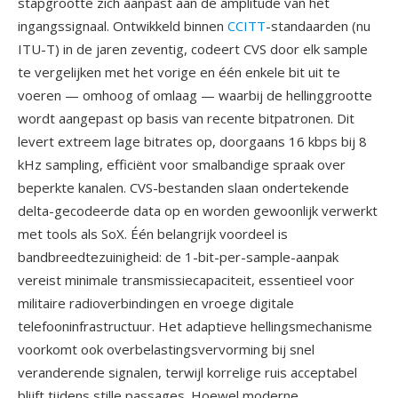
stapgrootte zich aanpast aan de amplitude van het
ingangssignaal. Ontwikkeld binnen
CCITT
-standaarden (nu
ITU-T) in de jaren zeventig, codeert CVS door elk sample
te vergelijken met het vorige en één enkele bit uit te
voeren — omhoog of omlaag — waarbij de hellinggrootte
wordt aangepast op basis van recente bitpatronen. Dit
levert extreem lage bitrates op, doorgaans 16 kbps bij 8
kHz sampling, efficiënt voor smalbandige spraak over
beperkte kanalen. CVS-bestanden slaan ondertekende
delta-gecodeerde data op en worden gewoonlijk verwerkt
met tools als SoX. Één belangrijk voordeel is
bandbreedtezuinigheid: de 1-bit-per-sample-aanpak
vereist minimale transmissiecapaciteit, essentieel voor
militaire radioverbindingen en vroege digitale
telefooninfrastructuur. Het adaptieve hellingsmechanisme
voorkomt ook overbelastingsvervorming bij snel
veranderende signalen, terwijl korrelige ruis acceptabel
blijft tijdens stille passages. Hoewel moderne