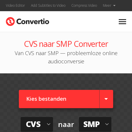
Video Editor
Add Subtitles to Video
Compress Video
Meer
CVS naar SMP Converter
Van CVS naar SMP — probleemloze online
audioconversie
Kies bestanden
CVS
SMP
naar