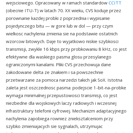
wejsciowego. Opracowany w ramach standardow
CCITT
(obecnie ITU-T) w latach 70. XX wieku, CVS koduje przez
porownanie kazdej probki z poprzednia i wypisanie
pojedynczego bitu — w gore lub w dol — przy czym
wielkosc nachylenia zmienia sie na podstawie ostatnich
wzorcow bitowych. Daje to wyjatkowo niskie szybkosci
transmisji, zwykle 16 kbps przy probkowaniu 8 kHz, co jest
efektywne dla waskiego pasma glosu przesylanego
ograniczonymi kanalami. Pliki CVS przechowuja dane
zakodowane delta ze znakiem i sa powszechnie
przetwarzane za pomoca narzedzi takich jak SoX. Istotna
zaleta jest oszczednosc pasma: podejscie 1-bit-na-probke
wymaga minimalnej przepustowosci transmisji, co jest
niezbedne dla wojskowych laczy radiowych i wczesnej
infrastruktury telefonii cyfrowej. Mechanizm adaptacyjnego
nachylenia zapobiega rowniez znieksztalceniom przy
szybko zmieniajacych sie sygnalach, utrzymujac