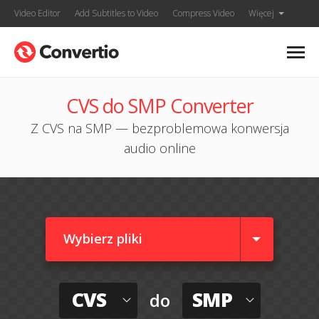
Video Editor
Add Subtitles to Video
Compress Video
Więcej
CVS do SMP Converter
Z CVS na SMP — bezproblemowa konwersja
audio online
Wybierz pliki
CVS
SMP
do