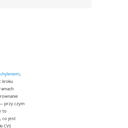
achyleniem
,
c kroku
 ramach
orownanie
 — przy czym
e to
 co jest
ki CVS