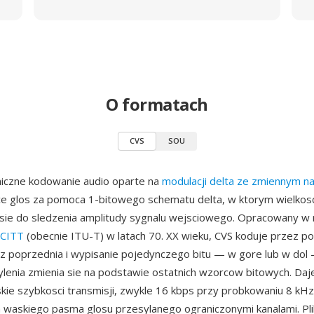
O formatach
CVS
SOU
niczne kodowanie audio oparte na
modulacji delta ze zmiennym n
e glos za pomoca 1-bitowego schematu delta, w ktorym wielkos
sie do sledzenia amplitudy sygnalu wejsciowego. Opracowany w
CITT
(obecnie ITU-T) w latach 70. XX wieku, CVS koduje przez p
 z poprzednia i wypisanie pojedynczego bitu — w gore lub w dol
ylenia zmienia sie na podstawie ostatnich wzorcow bitowych. Daj
kie szybkosci transmisji, zwykle 16 kbps przy probkowaniu 8 kHz,
 waskiego pasma glosu przesylanego ograniczonymi kanalami. Pli