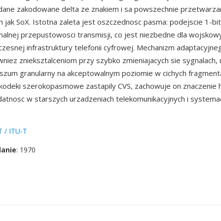
dane zakodowane delta ze znakiem i sa powszechnie przetwarz
ch jak SoX. Istotna zaleta jest oszczednosc pasma: podejscie 1-b
lnej przepustowosci transmisji, co jest niezbedne dla wojskowy
czesnej infrastruktury telefonii cyfrowej. Mechanizm adaptacyjne
niez znieksztalceniom przy szybko zmieniajacych sie sygnalach,
szum granularny na akceptowalnym poziomie w cichych fragment
odeki szerokopasmowe zastapily CVS, zachowuje on znaczenie h
atnosc w starszych urzadzeniach telekomunikacyjnych i systemac
 / ITU-T
danie
: 1970