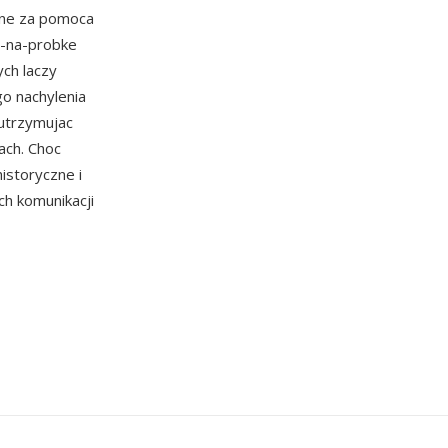
ane za pomoca
it-na-probke
ch laczy
go nachylenia
 utrzymujac
ach. Choc
istoryczne i
h komunikacji