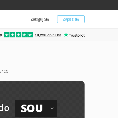
Zaloguj Się
Zapisz się
y
10,220
opinii na
arce
SOU
do