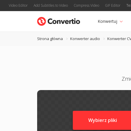
Video Editor
Add Subtitles to Video
Compress Video
GIF Editor
Te
Konwertuj
Strona główna
Konwerter audio
Konwerter C
Zmi
Wybierz pliki