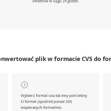
serwerów w ciągu 24 godzin.
onwertować plik w formacie CVS do f
2
Wybierz format sou lub inny potrzebny
Ci format (spośród ponad 200
wspieranych formatów).