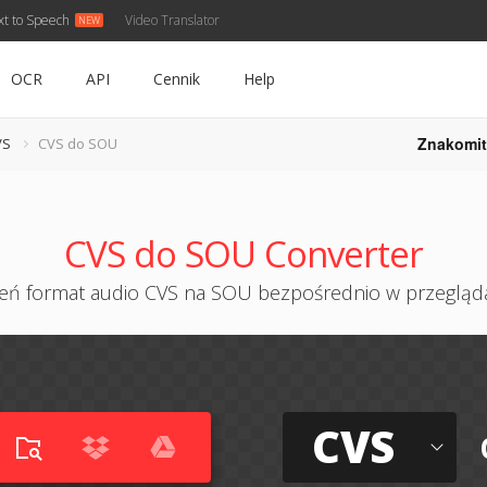
xt to Speech
Video Translator
OCR
API
Cennik
Help
Znakomit
VS
CVS do SOU
CVS do SOU Converter
eń format audio CVS na SOU bezpośrednio w przegląd
CVS