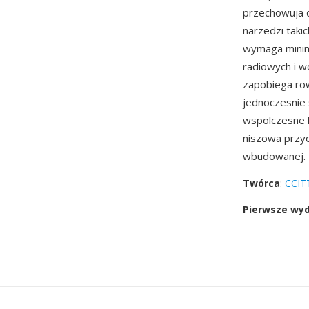
przechowuja 
narzedzi taki
wymaga minima
radiowych i w
zapobiega row
jednoczesnie 
wspolczesne k
niszowa przyd
wbudowanej.
Twórca
:
CCITT
Pierwsze wy