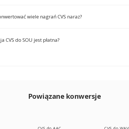
nwertować wiele nagrań CVS naraz?
ja CVS do SOU jest płatna?
Powiązane konwersje
CVS do AAC
CVS do WAV