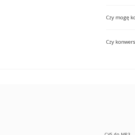
Czy mogę ko
Czy konwers
CVS do MP3