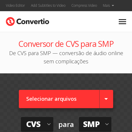
Video Editor
Add Subtitles to Video
Compress Video
Mais
Conversor de CVS para SMP
De CVS para SMP — conversão de áudio online
sem complicações
Selecionar arquivos
CVS
SMP
para