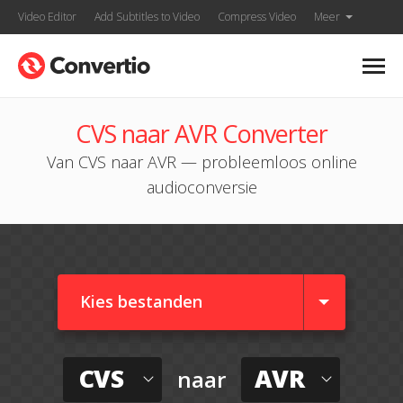
Video Editor
Add Subtitles to Video
Compress Video
Meer
CVS naar AVR Converter
Van CVS naar AVR — probleemloos online
audioconversie
Kies bestanden
CVS
AVR
naar