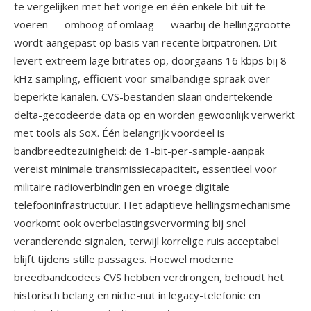
te vergelijken met het vorige en één enkele bit uit te
voeren — omhoog of omlaag — waarbij de hellinggrootte
wordt aangepast op basis van recente bitpatronen. Dit
levert extreem lage bitrates op, doorgaans 16 kbps bij 8
kHz sampling, efficiënt voor smalbandige spraak over
beperkte kanalen. CVS-bestanden slaan ondertekende
delta-gecodeerde data op en worden gewoonlijk verwerkt
met tools als SoX. Één belangrijk voordeel is
bandbreedtezuinigheid: de 1-bit-per-sample-aanpak
vereist minimale transmissiecapaciteit, essentieel voor
militaire radioverbindingen en vroege digitale
telefooninfrastructuur. Het adaptieve hellingsmechanisme
voorkomt ook overbelastingsvervorming bij snel
veranderende signalen, terwijl korrelige ruis acceptabel
blijft tijdens stille passages. Hoewel moderne
breedbandcodecs CVS hebben verdrongen, behoudt het
historisch belang en niche-nut in legacy-telefonie en