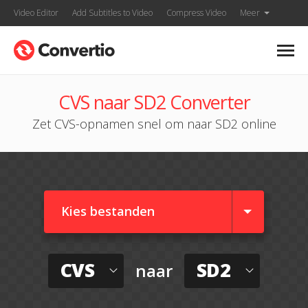
Video Editor
Add Subtitles to Video
Compress Video
Meer
CVS naar SD2 Converter
Zet CVS-opnamen snel om naar SD2 online
Kies bestanden
CVS
SD2
naar