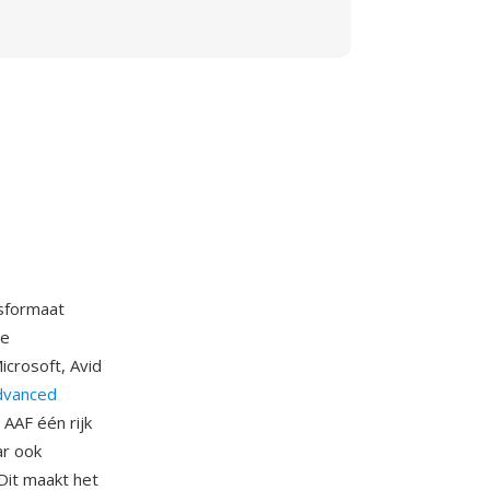
gsformaat
te
crosoft, Avid
dvanced
AAF één rijk
ar ook
 Dit maakt het