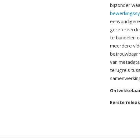
bijzonder waa
bewerkingss
eenvoudigere
gerefereerde 
te bundelen o
meerdere vide
betrouwbaar v
van metadatab
terugreis tus
samenwerking
Ontwikkelaa
Eerste relea