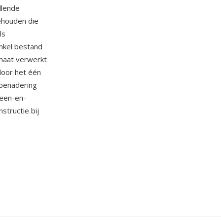
llende
ehouden die
ls
enkel bestand
maat verwerkt
door het één
 benadering
heen-en-
structie bij