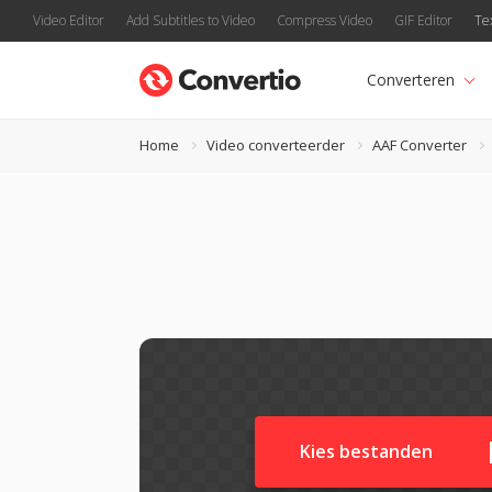
Video Editor
Add Subtitles to Video
Compress Video
GIF Editor
Te
Converteren
Home
Video converteerder
AAF Converter
Kies bestanden