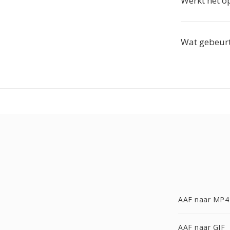
Werkt het op
Wat gebeurt
AAF naar MP4
AAF naar GIF