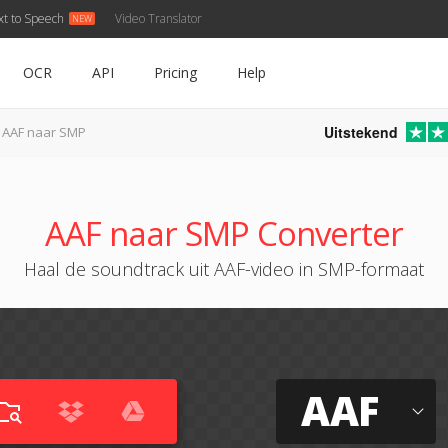
xt to Speech
Video Translator
OCR
API
Pricing
Help
Uitstekend
AAF naar SMP
AAF naar SMP Converter
Haal de soundtrack uit AAF-video in SMP-formaat
AAF