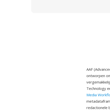
AAF (Advanced
ontworpen om 
vergemakkelij
Technology e
Media Workfl
metadataframe
redactionele 