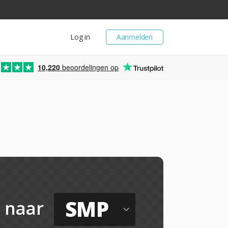
Log in
Aanmelden
10,220
beoordelingen op
SMP
naar