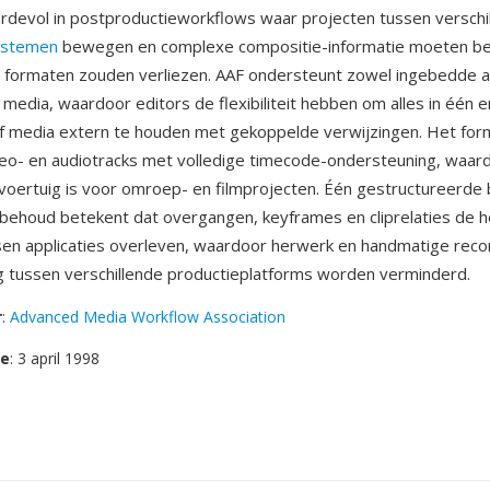
rdevol in postproductieworkflows waar projecten tussen verschi
ystemen
bewegen en complexe compositie-informatie moeten b
 formaten zouden verliezen. AAF ondersteunt zowel ingebedde a
media, waardoor editors de flexibiliteit hebben om alles in één 
f media extern te houden met gekoppelde verwijzingen. Het for
o- en audiotracks met volledige timecode-ondersteuning, waar
oertuig is voor omroep- en filmprojecten. Één gestructureerde
ehoud betekent dat overgangen, keyframes en cliprelaties de 
sen applicaties overleven, waardoor herwerk en handmatige recon
 tussen verschillende productieplatforms worden verminderd.
r
:
Advanced Media Workflow Association
se
: 3 april 1998