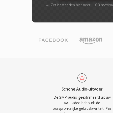
Zet bestanden hier neer. 1 GB maxim
Schone Audio-uitvoer
De SMP-audio geëxtraheerd uit uw
AAF-video behoudt de
oorspronkelijke geluidskwaliteit. Pas