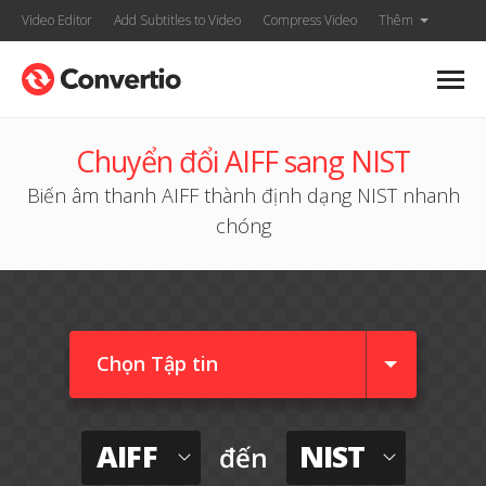
Video Editor
Add Subtitles to Video
Compress Video
Thêm
Chuyển đổi AIFF sang NIST
Biến âm thanh AIFF thành định dạng NIST nhanh
chóng
Chọn Tập tin
AIFF
NIST
đến