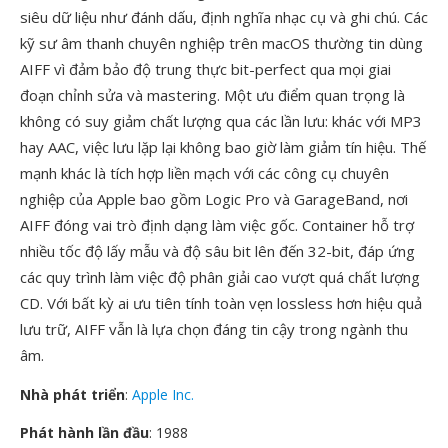
siêu dữ liệu như đánh dấu, định nghĩa nhạc cụ và ghi chú. Các
kỹ sư âm thanh chuyên nghiệp trên macOS thường tin dùng
AIFF vì đảm bảo độ trung thực bit-perfect qua mọi giai
đoạn chỉnh sửa và mastering. Một ưu điểm quan trọng là
không có suy giảm chất lượng qua các lần lưu: khác với MP3
hay AAC, việc lưu lặp lại không bao giờ làm giảm tín hiệu. Thế
mạnh khác là tích hợp liền mạch với các công cụ chuyên
nghiệp của Apple bao gồm Logic Pro và GarageBand, nơi
AIFF đóng vai trò định dạng làm việc gốc. Container hỗ trợ
nhiều tốc độ lấy mẫu và độ sâu bit lên đến 32-bit, đáp ứng
các quy trình làm việc độ phân giải cao vượt quá chất lượng
CD. Với bất kỳ ai ưu tiên tính toàn vẹn lossless hơn hiệu quả
lưu trữ, AIFF vẫn là lựa chọn đáng tin cậy trong ngành thu
âm.
Nhà phát triển
:
Apple Inc.
Phát hành lần đầu
: 1988