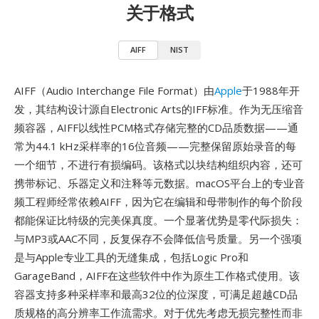
关于格式
AIFF
NIST
AIFF（Audio Interchange File Format）由
Apple
于1988年开
发，其结构设计源自Electronic Arts的IFF标准。作为无压缩音
频容器，AIFF以线性PCM格式存储完整的CD品质数据——通
常为44.1 kHz采样率的16位音频——完整保留原始录音的每
一个细节，不进行有损编码。该格式以块结构组织内容，还可
携带标记、乐器定义和注释等元数据。macOS平台上的专业音
频工程师经常依赖AIFF，因为它在编辑和母带制作的每个阶段
都能保证比特级的完美保真度。一个显著优势是零代际损失：
与MP3或AAC不同，反复保存不会降低信号质量。另一个强项
是与Apple专业工具的无缝集成，包括Logic Pro和
GarageBand，AIFF在这些软件中作为原生工作格式使用。该
容器支持多种采样率和最高32位的位深度，可满足超越CD品
质规格的高分辨率工作流需求。对于优先考虑无损完整性而非