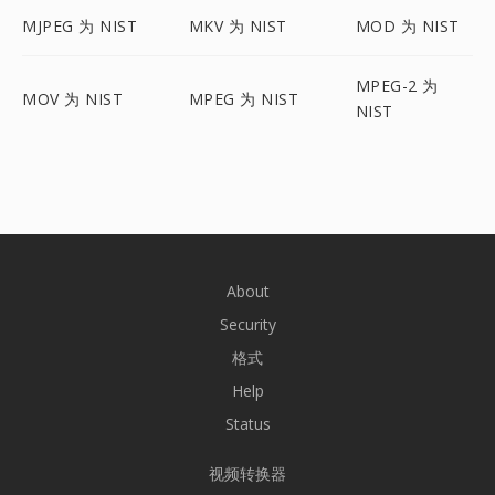
MJPEG 为 NIST
MKV 为 NIST
MOD 为 NIST
MPEG-2 为
MOV 为 NIST
MPEG 为 NIST
NIST
About
Security
格式
Help
Status
视频转换器