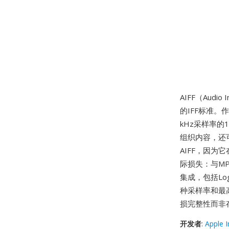
AIFF（Audio I
的IFF标准。
kHz采样率
组织内容，还
AIFF，因
际损失：与MP
集成，包括Log
种采样率和最
损完整性而非
开发者
:
Apple I