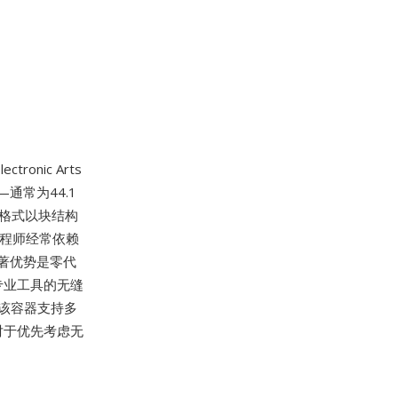
ronic Arts
通常为44.1
该格式以块结构
工程师经常依赖
显著优势是零代
专业工具的无缝
用。该容器支持多
对于优先考虑无