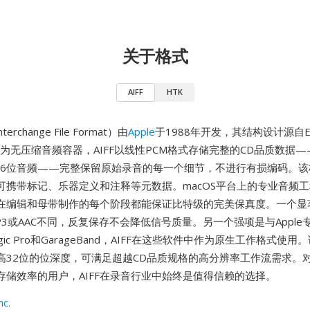
关于格式
AIFF
HTK
nterchange File Format）由
Apple
于1988年开发，其结构设计源自Elect
作为无压缩音频容器，AIFF以线性PCM格式存储完整的CD品质数据——
的16位音频——完整保留原始录音的每一个细节，不进行有损编码。
可携带标记、乐器定义和注释等元数据。macOS平台上的专业音频
为它在编辑和母带制作的每个阶段都能保证比特级的完美保真度。一个
3或AAC不同，反复保存不会降低信号质量。另一个强项是与Apple
ic Pro和GarageBand，AIFF在这些软件中作为原生工作格式使
高32位的位深度，可满足超越CD品质规格的高分辨率工作流需求。
存储效率的用户，AIFF在录音行业中始终是值得信赖的选择。
nc.