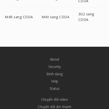
CDDA
3G2 sang
M4R sang CDDA
M4V sang CDDA
CDDA
About
Security
Định dạng
Help
Status
Chuyển đổi video
Chuyển đổi âm thanh