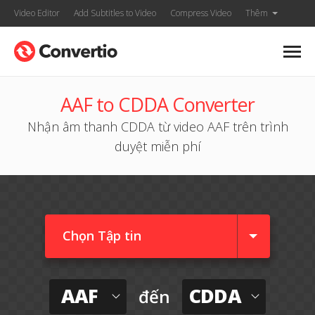
Video Editor
Add Subtitles to Video
Compress Video
Thêm
AAF to CDDA Converter
Nhận âm thanh CDDA từ video AAF trên trình
duyệt miễn phí
Chọn Tập tin
AAF
CDDA
đến