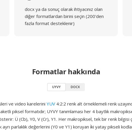
docx ya da sonuç olarak ihtiyacınız olan
diğer formatlardan birini seçin (200'den
fazla format desteklenir)
Formatlar hakkında
UYVY
DOCX
leri ve video karelerini
YUV
4:2:2 renk alt örneklemeli renk uzayı
n paketli piksel formatıdır; UYVY tanımlaması her 4 baytlık makropiks
sterir: Ü (Cb), Y0, V (Cr), Y1. Her makropiksel, tek bir renk bilgisi ç
ayrı parlaklık değerlerini (Y0 ve Y1) koruyan i̇ki yatay pikseli kodla