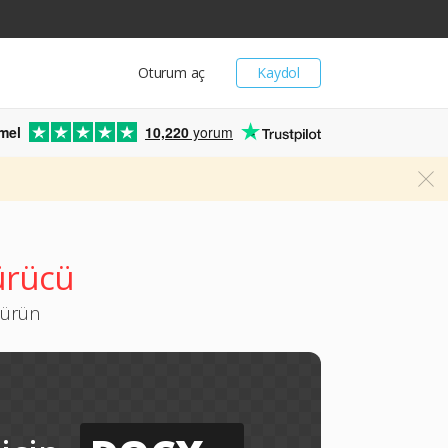
Oturum aç
Kaydol
mel
10,220
yorum
ürücü
türün