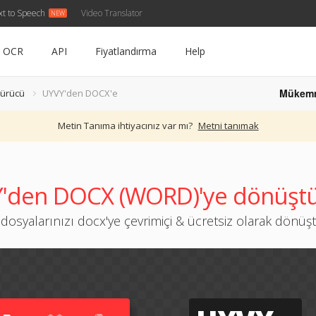
xt to Speech
Video Translator
OCR
API
Fiyatlandırma
Help
Mükem
ürücü
UYVY'den DOCX'e
Metin Tanıma ihtiyacınız var mı?
Metni tanımak
'den DOCX (WORD)'ye dönüşt
 dosyalarınızı docx'ye çevrimiçi & ücretsiz olarak dönüş