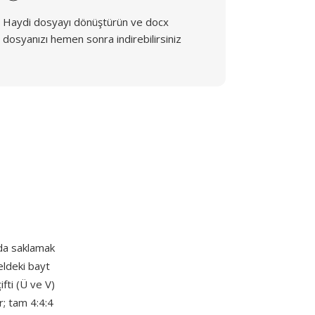
Haydi dosyayı dönüştürün ve docx
dosyanızı hemen sonra indirebilirsiniz
nda saklamak
eldeki bayt
ifti (Ü ve V)
r; tam 4:4:4