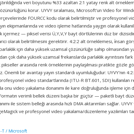
aştırıldığında veri boyutunu %33 azaltan 2:1 yatay renk alt örnekle
 çözünürlüğünü korur. UYVY sıralaması, Microsoft'un Video for Win
rçevelerinde FOURCC kodu olarak belirtilmiştir ve profesyonel v
ayın ekipmanlarında ve video işleme hatlarında yaygın olarak kullanı
ık içermez — piksel verisi Ü,Y,V,Y bayt dörtlülerinin düz bir dizisid
rici olarak belirtilmesini gerektirir. 4:2:2 alt örneklemesi, i̇nsan gö
parlaklık için daha yüksek uzamsal çözünürlüğe sahip olmasından ya
ndan çok daha yüksek uzamsal frekanslarda parlaklık ayrıntısını fark
k pikseller arasında renk örneklerinin paylaşılması pratikte gözle gör
. Önemli bir avantajı yayın standardı uyumluluğudur: UYVY'nın 4:2
rofesyonel video standartlarında (ITU-R BT.601, SDI) kullanılan r
da onu video yakalama donanımı ile kare doğruluğunda işleme için 
. Formatın verimli bellek düzeni başka bir güçtür — paketli bayt dü
ımı ile sistem belleği arasında hızlı DMA aktarımları sağlar. UYVY 
geMagick ve profesyonel video yakalama/düzenleme yazılımları ta
-T / Microsoft