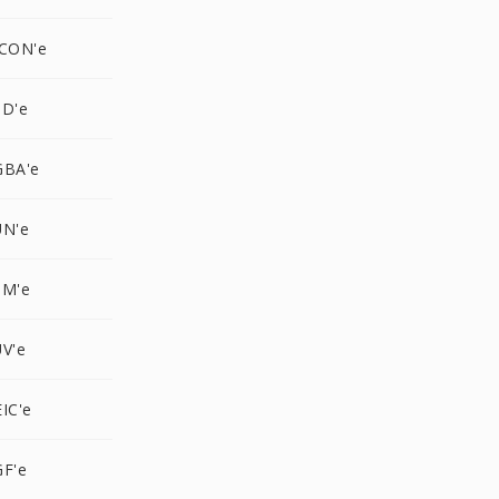
ICON'e
SD'e
GBA'e
UN'e
PM'e
V'e
IC'e
GF'e