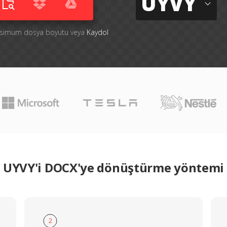
UYVY
aksimum dosya boyutu veya
Kaydol
UYVY'i DOCX'ye dönüştürme yöntemi
2