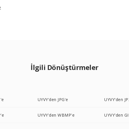
2
İlgili Dönüştürmeler
'e
UYVY'den JPG'e
UYVY'den JP
'e
UYVY'den WBMP'e
UYVY'den GI