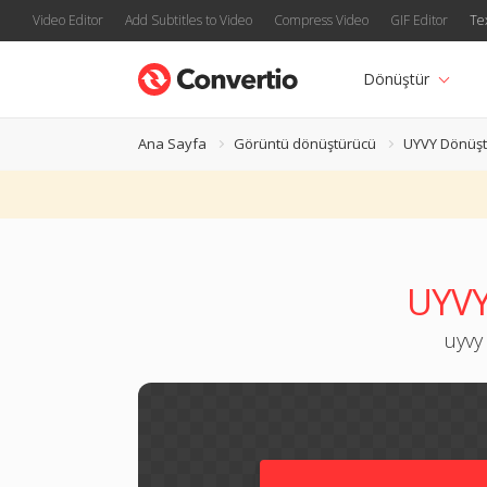
Video Editor
Add Subtitles to Video
Compress Video
GIF Editor
Te
Dönüştür
Ana Sayfa
Görüntü dönüştürücü
UYVY Dönüşt
UYVY
uyvy