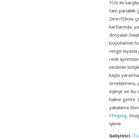
YUV ile karşıl
tam parlaklık
DirectShow çe
kartlarında, y
dosyaları başl
boyutlarının ha
renge kıyasla 
renk ayrıntısı
nedenle bitişi
kaybı yaratmaz
örneklemesi, p
eşleşir ve bu 
haline getirir
yakalama donan
FFmpeg
, Ima
işlenir.
Geliştirici
:
ITU