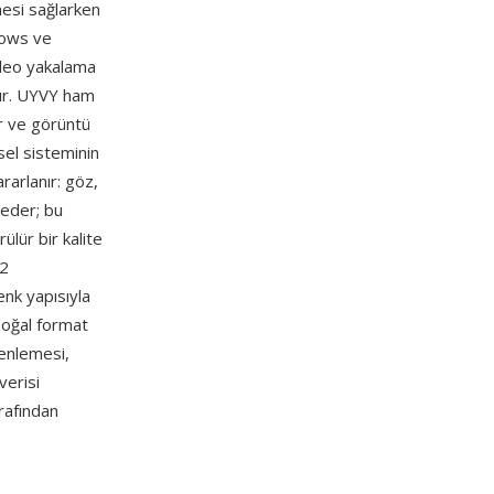
mesi sağlarken
dows ve
ideo yakalama
lır. UYVY ham
ir ve görüntü
rsel sisteminin
rarlanır: göz,
 eder; bu
ülür bir kalite
:2
enk yapısıyla
doğal format
zenlemesi,
verisi
rafından