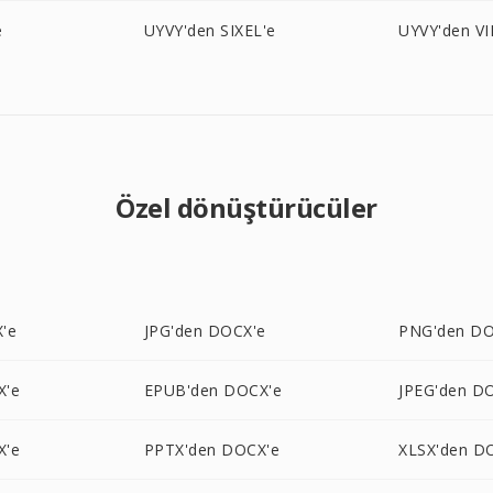
e
UYVY'den SIXEL'e
UYVY'den VI
Özel dönüştürücüler
'e
JPG'den DOCX'e
PNG'den DO
X'e
EPUB'den DOCX'e
JPEG'den D
X'e
PPTX'den DOCX'e
XLSX'den D