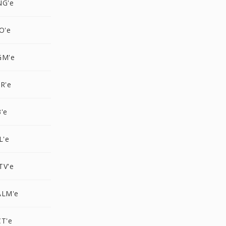
NG'e
O'e
GM'e
R'e
'e
L'e
TV'e
ALM'e
CT'e