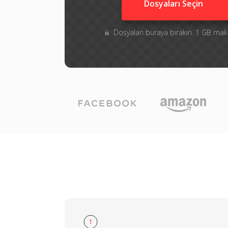
Dosyaları Seçin
Dosyaları buraya bırakın. 1 GB m
1