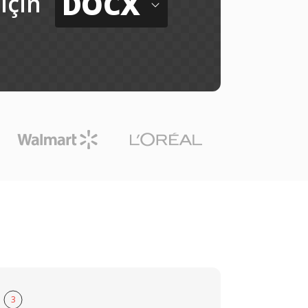
DOCX
için
3