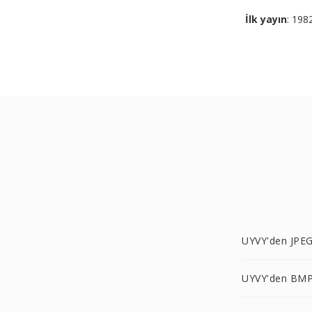
İlk yayın
: 198
UYVY'den JPEG
UYVY'den BMP