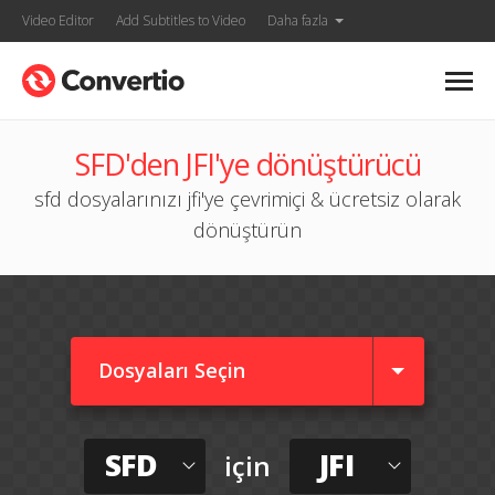
Video Editor
Add Subtitles to Video
Daha fazla
SFD'den JFI'ye dönüştürücü
sfd dosyalarınızı jfi'ye çevrimiçi & ücretsiz olarak
dönüştürün
Dosyaları Seçin
SFD
JFI
için