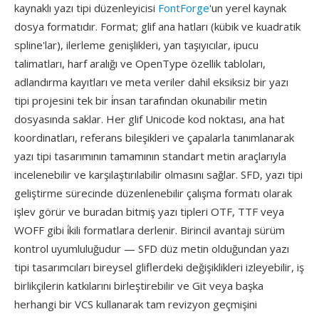
kaynaklı yazı tipi düzenleyicisi
FontForge
'un yerel kaynak
dosya formatıdır. Format; glif ana hatları (kübik ve kuadratik
spline'lar), ilerleme genişlikleri, yan taşıyıcılar, ipucu
talimatları, harf aralığı ve OpenType özellik tabloları,
adlandırma kayıtları ve meta veriler dahil eksiksiz bir yazı
tipi projesini tek bir i̇nsan tarafından okunabilir metin
dosyasında saklar. Her glif Unicode kod noktası, ana hat
koordinatları, referans bileşikleri ve çapalarla tanımlanarak
yazı tipi tasarımının tamamının standart metin araçlarıyla
incelenebilir ve karşılaştırılabilir olmasını sağlar. SFD, yazı tipi
geliştirme sürecinde düzenlenebilir çalışma formatı olarak
işlev görür ve buradan bitmiş yazı tipleri OTF, TTF veya
WOFF gibi i̇kili formatlara derlenir. Birincil avantajı sürüm
kontrol uyumluluğudur — SFD düz metin olduğundan yazı
tipi tasarımcıları bireysel gliflerdeki değişiklikleri izleyebilir, iş
birlikçilerin katkılarını birleştirebilir ve Git veya başka
herhangi bir VCS kullanarak tam revizyon geçmişini