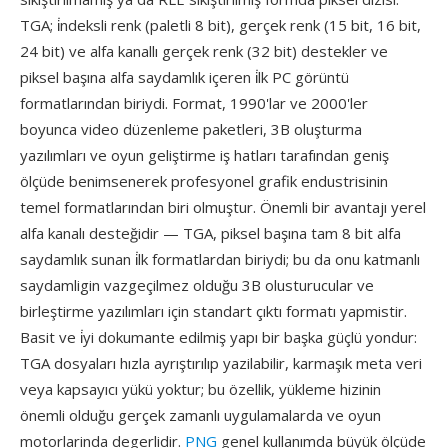
TGA; i̇ndeksli renk (paletli 8 bit), gerçek renk (15 bit, 16 bit,
24 bit) ve alfa kanallı gerçek renk (32 bit) destekler ve
piksel başına alfa saydamlık içeren i̇lk PC görüntü
formatlarından biriydi. Format, 1990'lar ve 2000'ler
boyunca video düzenleme paketleri, 3B oluşturma
yazılımları ve oyun geliştirme iş hatları tarafından geniş
ölçüde benimsenerek profesyonel grafik endustrisinin
temel formatlarından biri olmuştur. Önemli bir avantajı yerel
alfa kanalı desteğidir — TGA, piksel başına tam 8 bit alfa
saydamlık sunan i̇lk formatlardan biriydi; bu da onu katmanlı
saydamligin vazgeçilmez olduğu 3B olusturucular ve
birleştirme yazılımları için standart çıktı formatı yapmistir.
Basit ve i̇yi dokumante edilmiş yapı bir başka güçlü yondur:
TGA dosyaları hızla ayrıştırılıp yazilabilir, karmaşık meta veri
veya kapsayıcı yükü yoktur; bu özellik, yükleme hizinin
önemli olduğu gerçek zamanlı uygulamalarda ve oyun
motorlarinda degerlidir.
PNG
genel kullanımda büyük ölçüde