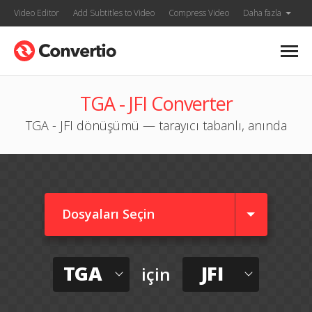
Video Editor
Add Subtitles to Video
Compress Video
Daha fazla
TGA - JFI Converter
TGA - JFI dönüşümü — tarayıcı tabanlı, anında
Dosyaları Seçin
TGA
JFI
için