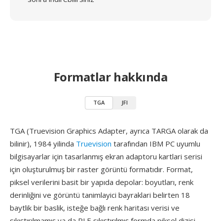
Formatlar hakkında
TGA
JFI
TGA (Truevision Graphics Adapter, ayrıca TARGA olarak da
bilinir), 1984 yilinda
Truevision
tarafından IBM PC uyumlu
bilgisayarlar için tasarlanmış ekran adaptoru kartlari serisi
için oluşturulmuş bir raster görüntü formatıdır. Format,
piksel verilerini basit bir yapıda depolar: boyutları, renk
derinliğini ve görüntü tanimlayici bayraklari belirten 18
baytlik bir baslik, isteğe bağlı renk haritası verisi ve
sıkıştırılmamış ya da RLE sıkıştırılmış formda piksel dizisi.