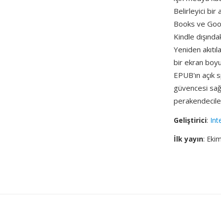
Belirleyici bi
Books ve Goog
Kindle dışında
Yeniden akıtıl
bir ekran boyu
EPUB'ın açık 
güvencesi sağ
perakendeciler 
Geliştirici
:
Int
İlk yayın
: Eki