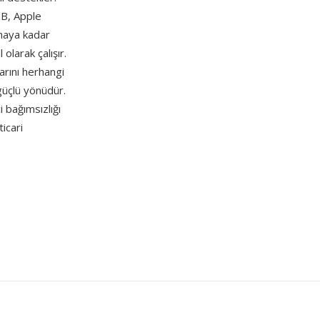
UB, Apple
maya kadar
larak çalışır.
arını herhangi
güçlü yönüdür.
 bağımsızlığı
icari