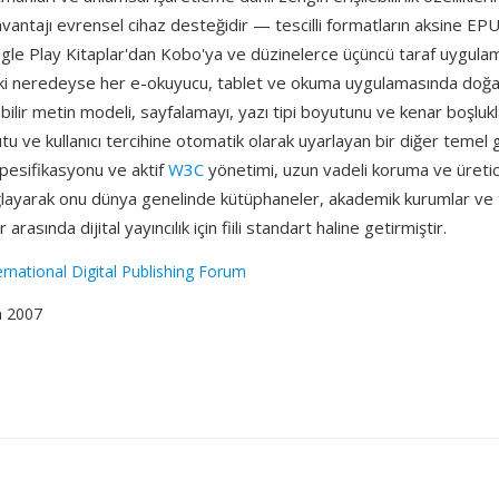
r avantajı evrensel cihaz desteğidir — tescilli formatların aksine EP
le Play Kitaplar'dan Kobo'ya ve düzinelerce üçüncü taraf uygula
ki neredeyse her e-okuyucu, tablet ve okuma uygulamasında doğal o
abilir metin modeli, sayfalamayı, yazı tipi boyutunu ve kenar boşlukl
tu ve kullanıcı tercihine otomatik olarak uyarlayan bir diğer temel 
spesifikasyonu ve aktif
W3C
yönetimi, uzun vadeli koruma ve üretici
layarak onu dünya genelinde kütüphaneler, akademik kurumlar ve t
arasında dijital yayıncılık için fiili standart haline getirmiştir.
ernational Digital Publishing Forum
m 2007