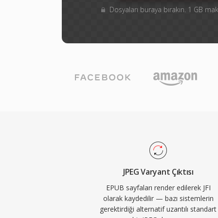
Dosyaları buraya bırakın. 1 GB m
JPEG Varyant Çıktısı
EPUB sayfaları render edilerek JFI
olarak kaydedilir — bazı sistemlerin
gerektirdiği alternatif uzantılı standart