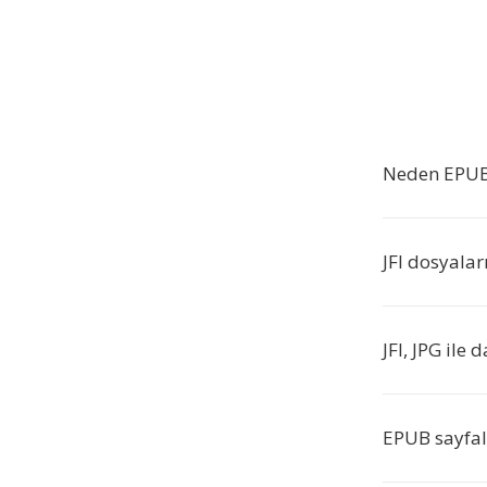
Neden EPUB 
JFI dosyalar
JFI, JPG ile 
EPUB sayfal