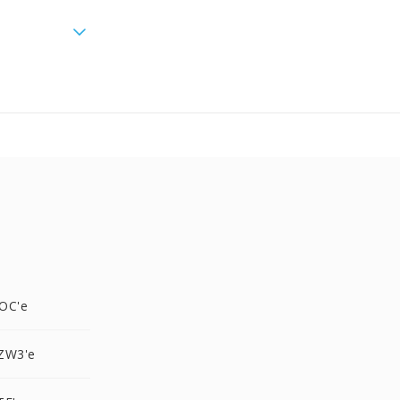
OC'e
ZW3'e