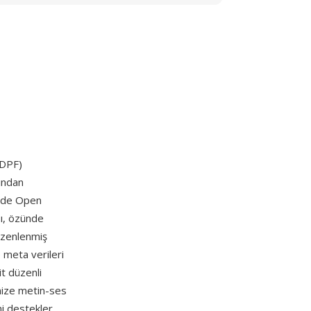
DPF)
fından
7'de Open
sı, özünde
üzenlenmiş
 meta verileri
it düzenli
nize metin-ses
ni destekler.