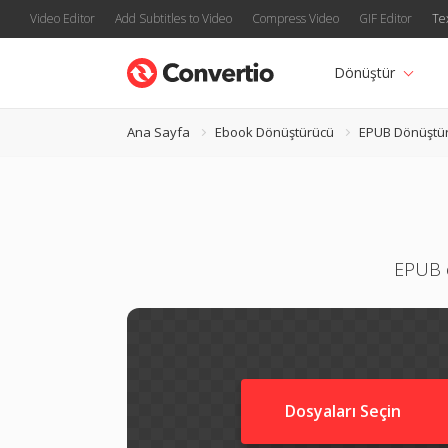
Video Editor
Add Subtitles to Video
Compress Video
GIF Editor
Te
Dönüştür
Ana Sayfa
Ebook Dönüştürücü
EPUB Dönüştü
EPUB e
Dosyaları Seçin