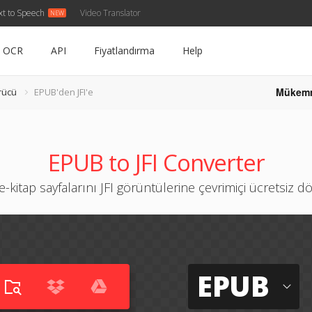
xt to Speech
Video Translator
OCR
API
Fiyatlandırma
Help
Mükem
rücü
EPUB'den JFI'e
EPUB to JFI Converter
-kitap sayfalarını JFI görüntülerine çevrimiçi ücretsiz d
EPUB