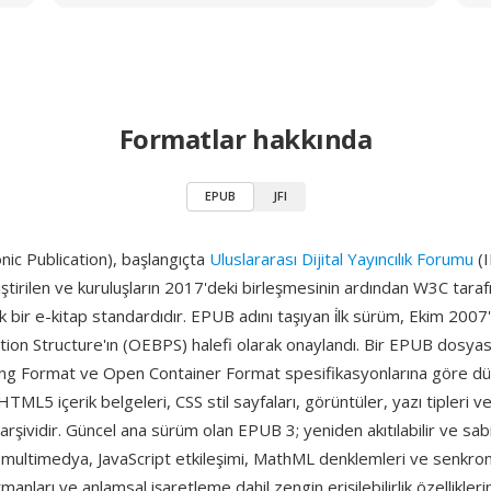
Formatlar hakkında
EPUB
JFI
ic Publication), başlangıçta
Uluslararası Dijital Yayıncılık Forumu
(I
iştirilen ve kuruluşların 2017'deki birleşmesinin ardından W3C tara
k bir e-kitap standardıdır. EPUB adını taşıyan i̇lk sürüm, Ekim 200
tion Structure'ın (OEBPS) halefi olarak onaylandı. Bir EPUB dosya
g Format ve Open Container Format spesifikasyonlarına göre d
L5 içerik belgeleri, CSS stil sayfaları, görüntüler, yazı tipleri ve
 arşividir. Güncel ana sürüm olan EPUB 3; yeniden akıtılabilir ve sab
ü multimedya, JavaScript etkileşimi, MathML denklemleri ve senkro
anları ve anlamsal işaretleme dahil zengin erişilebilirlik özellikleri