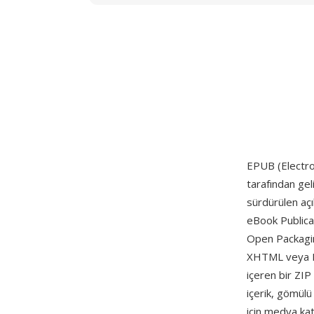
EPUB (Electron
tarafından gel
sürdürülen açı
eBook Publica
Open Packagin
XHTML veya HTM
içeren bir ZIP
içerik, gömül
için medya katm