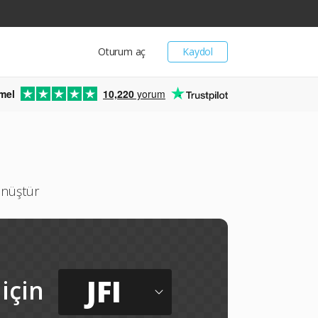
Oturum aç
Kaydol
mel
10,220
yorum
önüştür
JFI
için