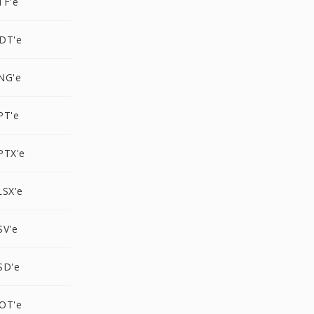
TF'e
DT'e
NG'e
PT'e
PTX'e
LSX'e
SV'e
SD'e
OT'e