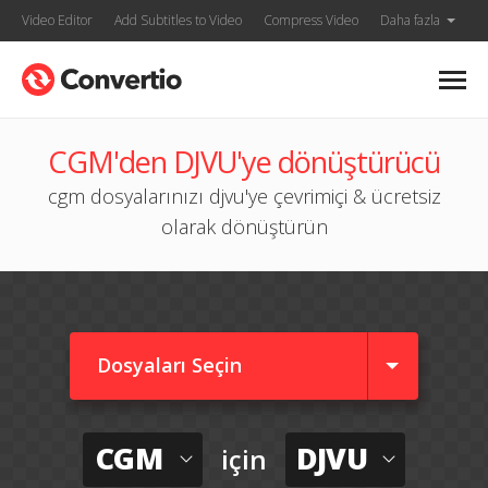
Video Editor
Add Subtitles to Video
Compress Video
Daha fazla
CGM'den DJVU'ye dönüştürücü
cgm dosyalarınızı djvu'ye çevrimiçi & ücretsiz
olarak dönüştürün
Dosyaları Seçin
CGM
DJVU
için