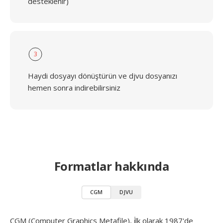
desteklenir)
3
Haydi dosyayı dönüştürün ve djvu dosyanızı
hemen sonra indirebilirsiniz
Formatlar hakkında
CGM
DJVU
CGM (Computer Graphics Metafile), i̇lk olarak 1987'de