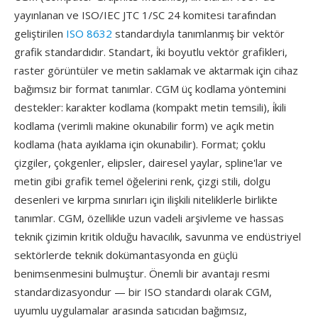
yayınlanan ve ISO/IEC JTC 1/SC 24 komitesi tarafından
geliştirilen
ISO 8632
standardıyla tanımlanmış bir vektör
grafik standardıdır. Standart, i̇ki boyutlu vektör grafikleri,
raster görüntüler ve metin saklamak ve aktarmak için cihaz
bağımsız bir format tanımlar. CGM üç kodlama yöntemini
destekler: karakter kodlama (kompakt metin temsili), i̇kili
kodlama (verimli makine okunabilir form) ve açık metin
kodlama (hata ayıklama için okunabilir). Format; çoklu
çizgiler, çokgenler, elipsler, dairesel yaylar, spline'lar ve
metin gibi grafik temel öğelerini renk, çizgi stili, dolgu
desenleri ve kırpma sınırları için ilişkili niteliklerle birlikte
tanımlar. CGM, özellikle uzun vadeli arşivleme ve hassas
teknik çizimin kritik olduğu havacılık, savunma ve endüstriyel
sektörlerde teknik dokümantasyonda en güçlü
benimsenmesini bulmuştur. Önemli bir avantajı resmi
standardizasyondur — bir ISO standardı olarak CGM,
uyumlu uygulamalar arasında satıcıdan bağımsız,