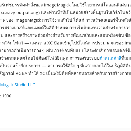
ทอร์เฟซบรรทัดคำสั่งของ ImageMagick โดยใช้ไวยากรณ์โคลอนพิเศษ (เ
xc:navy output.png) และทำหน้าที่เป็นหน่วยสร้างพื้นฐานในเวิร์กโฟล
พของ ImageMagick การใช้งานทั่วไป ได้แก่ การสร้างเลเยอร์พื้นหลัง
รสร้างมาสก์และแมตต์ในสีที่กำหนด การเริ่มต้นแคนวาสสำหรับการว
บ และการสร้างภาพตัวอย่างสำหรับการพัฒนาเว็บและแอปพลิเคชัน ข้อด
ารเวิร์กโฟลว์ — แคนวาส XC ป้อนเข้าสู่ไปป์ไลน์การประมวลผลของ I
ามารถดำเนินการต่าง ๆ เช่น การซ้อนทับแบบไล่ระดับสี การเรนเดอร์ข
รสร้างเทมเพลตโดยไม่ต้องมีไฟล์อินพุต การรองรับระบบ
กำหนดค่าสี
ที่ส
็นจุดแข็งอีกประการ — สามารถใช้สีใด ๆ ที่แสดงออกได้ในปริภูมิสีที่รอ
านสัญกรณ์ RGBA ทำให้ XC เป็นพริมิทีฟที่หลากหลายสำหรับการสร้างภา
Magick Studio LLC
: 1990