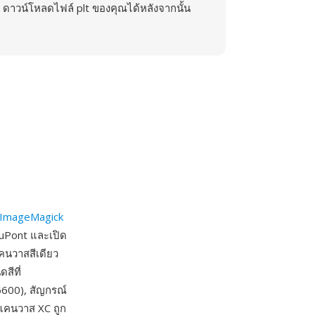
ดาวน์โหลดไฟล์ plt ของคุณได้หลังจากนั้น
ImageMagick
DuPont และเปิด
แคนวาสสีเดียว
สีที่
6600), สัญกรณ์
 แคนวาส XC ถูก