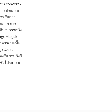
ช่น convert -
ว์การประกอบ
สำหรับการ
าดภาพ การ
ีประการหนึ่ง
mageMagick
้อความบนพื้น
มบูรณ์ของ
งรับ รวมถึงสี
พเชิงโปรแกรม