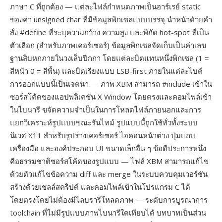
ภาษา C ที่ถูกต้อง — แต่ละไฟล์กำหนดภาพเป็นอาร์เรย์ static
ของค่า unsigned char ที่มีข้อมูลพิกเซลแบบบรรจุ นำหน้าด้วยคำ
สั่ง #define ที่ระบุความกว้าง ความสูง และพิกัด hot-spot ที่เป็น
ตัวเลือก (สำหรับภาพเคอร์เซอร์) ข้อมูลพิกเซลจัดเก็บเป็นค่าเลข
ฐานสิบหกภายในวงเล็บปีกกา โดยแต่ละบิตแทนหนึ่งพิกเซล (1 =
สีหน้า 0 = สีพื้น) และบิตเรียงแบบ LSB-first ภายในแต่ละไบต์
การออกแบบนี้เป็นเจตนา — ภาพ XBM สามารถ #include เข้าใน
ซอร์สโค้ดของแอปพลิเคชัน X Window โดยตรงและคอมไพล์เข้า
ในไบนารี ขจัดความจำเป็นในการโหลดไฟล์ภายนอกและการ
แยกวิเคราะห์รูปแบบขณะรันไทม์ รูปแบบนี้ถูกใช้ทั่วทั้งระบบ
นิเวศ X11 สำหรับรูปร่างเคอร์เซอร์ ไอคอนหน้าต่าง ปุ่มแถบ
เครื่องมือ และองค์ประกอบ UI ขนาดเล็กอื่น ๆ ข้อดีประการหนึ่ง
คือธรรมชาติซอร์สโค้ดของรูปแบบ — ไฟล์ XBM สามารถแก้ไข
ด้วยตัวแก้ไขข้อความ diff และ merge ในระบบควบคุมเวอร์ชัน
สร้างด้วยเชลล์สคริปต์ และคอมไพล์เข้าในโปรแกรม C ได้
โดยตรงโดยไม่ต้องมีไลบรารีโหลดภาพ — ระดับการบูรณาการ
toolchain ที่ไม่มีรูปแบบภาพไบนารีใดเทียบได้ บทบาทเป็นส่วน