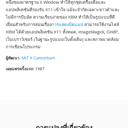
หนึ่งของมาตรฐาน X Window ทำให้ทุกชุดเครื่องมือและ
แอปพลิเคชันที่รองรับ X11 เข้าใจ แม้จะจำกัดเฉพาะขาวดำและ
ไม่มีการบีบอัด ความเรียบง่ายของ XBM ทำให้เป็นรูปแบบที่ดี
เยี่ยมสำหรับการสอนเรื่อง
การแสดงบิตแมป
สามารถใช้งานไฟล์
XBM ได้ด้วยแอปพลิเคชัน X11 ทั้งหมด, ImageMagick, GIMP,
เว็บเบราว์เซอร์ (ในฐานะรูปแบบเว็บดั้งเดิม) และสภาพแวดล้อม
การเขียนโปรแกรม
ผู้พัฒนา
:
MIT X Consortium
เผยแพร่ครั้งแรก
: 1987
การแปลงที่เกี่ยวข้อง