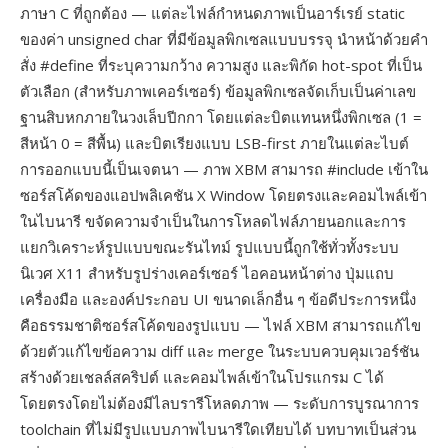
ภาษา C ที่ถูกต้อง — แต่ละไฟล์กำหนดภาพเป็นอาร์เรย์ static
ของค่า unsigned char ที่มีข้อมูลพิกเซลแบบบรรจุ นำหน้าด้วยคำ
สั่ง #define ที่ระบุความกว้าง ความสูง และพิกัด hot-spot ที่เป็น
ตัวเลือก (สำหรับภาพเคอร์เซอร์) ข้อมูลพิกเซลจัดเก็บเป็นค่าเลข
ฐานสิบหกภายในวงเล็บปีกกา โดยแต่ละบิตแทนหนึ่งพิกเซล (1 =
สีหน้า 0 = สีพื้น) และบิตเรียงแบบ LSB-first ภายในแต่ละไบต์
การออกแบบนี้เป็นเจตนา — ภาพ XBM สามารถ #include เข้าใน
ซอร์สโค้ดของแอปพลิเคชัน X Window โดยตรงและคอมไพล์เข้า
ในไบนารี ขจัดความจำเป็นในการโหลดไฟล์ภายนอกและการ
แยกวิเคราะห์รูปแบบขณะรันไทม์ รูปแบบนี้ถูกใช้ทั่วทั้งระบบ
นิเวศ X11 สำหรับรูปร่างเคอร์เซอร์ ไอคอนหน้าต่าง ปุ่มแถบ
เครื่องมือ และองค์ประกอบ UI ขนาดเล็กอื่น ๆ ข้อดีประการหนึ่ง
คือธรรมชาติซอร์สโค้ดของรูปแบบ — ไฟล์ XBM สามารถแก้ไข
ด้วยตัวแก้ไขข้อความ diff และ merge ในระบบควบคุมเวอร์ชัน
สร้างด้วยเชลล์สคริปต์ และคอมไพล์เข้าในโปรแกรม C ได้
โดยตรงโดยไม่ต้องมีไลบรารีโหลดภาพ — ระดับการบูรณาการ
toolchain ที่ไม่มีรูปแบบภาพไบนารีใดเทียบได้ บทบาทเป็นส่วน