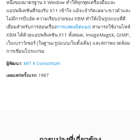
หนึ่งของมาตรฐาน X Window ทำให้ทุกชุดเครื่องมือและ
แอปพลิเคชันที่รองรับ X11 เข้าใจ แม้จะจำกัดเฉพาะขาวดำและ
ไม่มีการบีบอัด ความเรียบง่ายของ XBM ทำให้เป็นรูปแบบที่ดี
เยี่ยมสำหรับการสอนเรื่อง
การแสดงบิตแมป
สามารถใช้งานไฟล์
XBM ได้ด้วยแอปพลิเคชัน X11 ทั้งหมด, ImageMagick, GIMP,
เว็บเบราว์เซอร์ (ในฐานะรูปแบบเว็บดั้งเดิม) และสภาพแวดล้อม
การเขียนโปรแกรม
ผู้พัฒนา
:
MIT X Consortium
เผยแพร่ครั้งแรก
: 1987
การแปลงที่เกี่ยวข้อง