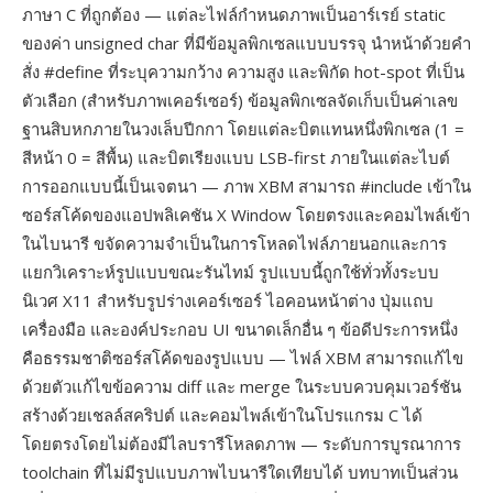
ภาษา C ที่ถูกต้อง — แต่ละไฟล์กำหนดภาพเป็นอาร์เรย์ static
ของค่า unsigned char ที่มีข้อมูลพิกเซลแบบบรรจุ นำหน้าด้วยคำ
สั่ง #define ที่ระบุความกว้าง ความสูง และพิกัด hot-spot ที่เป็น
ตัวเลือก (สำหรับภาพเคอร์เซอร์) ข้อมูลพิกเซลจัดเก็บเป็นค่าเลข
ฐานสิบหกภายในวงเล็บปีกกา โดยแต่ละบิตแทนหนึ่งพิกเซล (1 =
สีหน้า 0 = สีพื้น) และบิตเรียงแบบ LSB-first ภายในแต่ละไบต์
การออกแบบนี้เป็นเจตนา — ภาพ XBM สามารถ #include เข้าใน
ซอร์สโค้ดของแอปพลิเคชัน X Window โดยตรงและคอมไพล์เข้า
ในไบนารี ขจัดความจำเป็นในการโหลดไฟล์ภายนอกและการ
แยกวิเคราะห์รูปแบบขณะรันไทม์ รูปแบบนี้ถูกใช้ทั่วทั้งระบบ
นิเวศ X11 สำหรับรูปร่างเคอร์เซอร์ ไอคอนหน้าต่าง ปุ่มแถบ
เครื่องมือ และองค์ประกอบ UI ขนาดเล็กอื่น ๆ ข้อดีประการหนึ่ง
คือธรรมชาติซอร์สโค้ดของรูปแบบ — ไฟล์ XBM สามารถแก้ไข
ด้วยตัวแก้ไขข้อความ diff และ merge ในระบบควบคุมเวอร์ชัน
สร้างด้วยเชลล์สคริปต์ และคอมไพล์เข้าในโปรแกรม C ได้
โดยตรงโดยไม่ต้องมีไลบรารีโหลดภาพ — ระดับการบูรณาการ
toolchain ที่ไม่มีรูปแบบภาพไบนารีใดเทียบได้ บทบาทเป็นส่วน