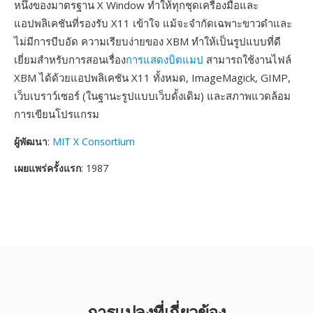
หนึ่งของมาตรฐาน X Window ทำให้ทุกชุดเครื่องมือและ
แอปพลิเคชันที่รองรับ X11 เข้าใจ แม้จะจำกัดเฉพาะขาวดำและ
ไม่มีการบีบอัด ความเรียบง่ายของ XBM ทำให้เป็นรูปแบบที่ดี
เยี่ยมสำหรับการสอนเรื่อง
การแสดงบิตแมป
สามารถใช้งานไฟล์
XBM ได้ด้วยแอปพลิเคชัน X11 ทั้งหมด, ImageMagick, GIMP,
เว็บเบราว์เซอร์ (ในฐานะรูปแบบเว็บดั้งเดิม) และสภาพแวดล้อม
การเขียนโปรแกรม
ผู้พัฒนา
:
MIT X Consortium
เผยแพร่ครั้งแรก
: 1987
การแปลงที่เกี่ยวข้อง