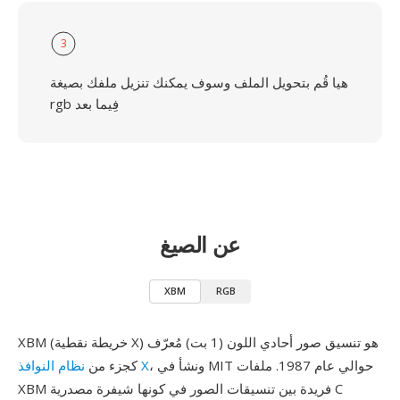
3
هيا قُم بتحويل الملف وسوف يمكنك تنزيل ملفك بصيغة
rgb فِيما بعد
عن الصيغ
XBM
RGB
XBM (خريطة نقطية X) هو تنسيق صور أحادي اللون (1 بت) مُعرّف
، ونشأ في MIT حوالي عام 1987. ملفات
نظام النوافذ X
كجزء من
XBM فريدة بين تنسيقات الصور في كونها شيفرة مصدرية C