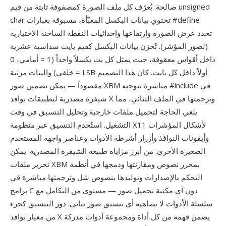
صالحة: يُعرّف كل ملف الصورة كمصفوفة ثابتة من قيم unsigned
char تحتوي بيانات البكسل المعبّأة، مسبوقة بعبارات #define
تحدد عرض الصورة وارتفاعها وإحداثيات النقطة الساخنة الاختيارية
(لصور المؤشر). تُخزن بيانات البكسل كقيم بايت سداسية عشرية
داخل أقواس معقوفة، حيث يمثل كل بت بكسلاً واحداً (1 = أمامي، 0
= خلفي) والبتات مرتبة LSB أولاً داخل كل بايت. كان هذا التصميم
مقصوداً — يمكن تضمين صور XBM مباشرة بتوجيه #include في
شيفرة مصدرية لتطبيقات نوافذ X وترجمتها في الملف الثنائي، مما
يلغي الحاجة لتحميل ملفات خارجية وتحليل التنسيق في وقت
التشغيل. استُخدم التنسيق عبر منظومة X11 لأشكال المؤشرات
وأيقونات النوافذ وأزرار أشرطة الأدوات وعناصر واجهة المستخدم
الصغيرة الأخرى. من أبرز مزاياه طبيعة الشيفرة المصدرية: يمكن
تحرير ملفات XBM بمحرر نصوص ومقارنتها ودمجها في أنظمة
التحكم بالإصدارات وتوليدها بنصوص شل وترجمتها مباشرة في
برامج C دون أي مكتبة تحميل صور — مستوى من التكامل مع
سلسلة الأدوات لا يضاهيه أي تنسيق صور ثنائي. دور التنسيق كجزء
من معيار نوافذ X يضمن فهمه من كل أداة ومجموعة أدوات مدركة