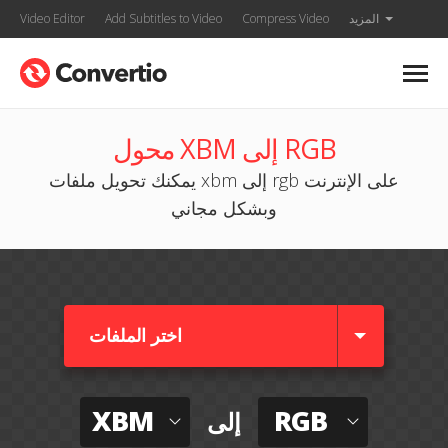
المزيد
Compress Video
Add Subtitles to Video
Video Editor
محول XBM إلى RGB
يمكنك تحويل ملفات xbm إلى rgb على الإنترنت
وبشكل مجاني
اختر الملفات
XBM
RGB
إلى