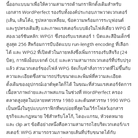
นี้ออกแบบมาเพื่อให้ความสามารถด้านกราฟิกดั้งเดิมสำหรับ
เอกสาร WordPerfect รองรับทั้งองค์ประกอบภาพวาดเวกเตอร์
(เส้น, เส้นโค้ง, รูปหลายเหลี่ยม, ข้อความพร้อมการระบุฟอนต์
และรูปทรงเติมสี) และภาพแรสเตอร์แบบฝังในไฟล์เดียว WPG มี
สองเวอร์ชันหลัก: WPG1 ซึ่งรองรับแรสเตอร์ 1 บิตและสีอินเด็กซ์
สูงสุด 256 สีพร้อมการบีบอัดแบบ run-length encoding ที่เลือก
ได้ และ WPG2 ที่เปิดตัวในภายหลังซึ่งเพิ่มการรองรับสีจริง (24
บิต), การฝังอ็อบเจกต์ OLE และความสามารถเวกเตอร์ที่ปรับปรุง
แล้ว ส่วนเวกเตอร์ของไฟล์ WPG จัดเก็บคำสั่งการวาดที่ไม่ขึ้นกับ
ความละเอียดซึ่งสามารถปรับขนาดและพิมพ์ที่ความละเอียด
ดั้งเดิมของอุปกรณ์เอาต์พุตใดก็ได้ ในขณะที่ส่วนแรสเตอร์จัดการ
เนื้อหาภาพถ่ายและภาพสแกน ในช่วงที่ WordPerfect ครอง
ตลาดสูงสุดในปลายทศวรรษ 1980 และต้นทศวรรษ 1990 WPG
เป็นหนึ่งในรูปแบบกราฟิกที่พบบ่อยที่สุดในเวิร์กโฟลว์เอกสาร
ธุรกิจและกฎหมาย ใช้สำหรับโลโก้, ไดอะแกรม, หัวจดหมาย
และ clip art ข้อดีอย่างหนึ่งคือความสามารถไฮบริดเวกเตอร์/แร
สเตอร์: WPG สามารถรวมภาพลายเส้นที่ปรับขนาดได้กับ