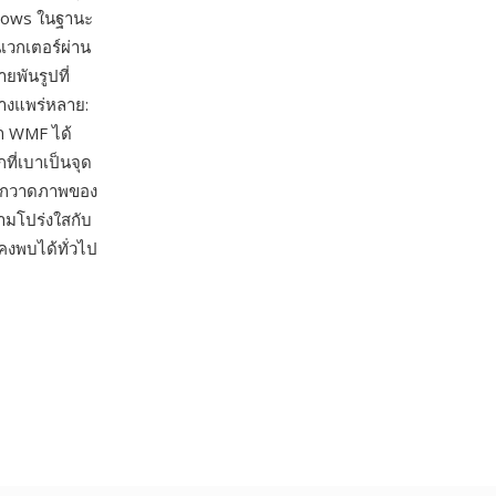
ndows ในฐานะ
เวกเตอร์ผ่าน
พันรูปที่
่างแพร่หลาย:
า WMF ได้
ที่เบาเป็นจุด
ียกวาดภาพของ
ามโปร่งใสกับ
คงพบได้ทั่วไป