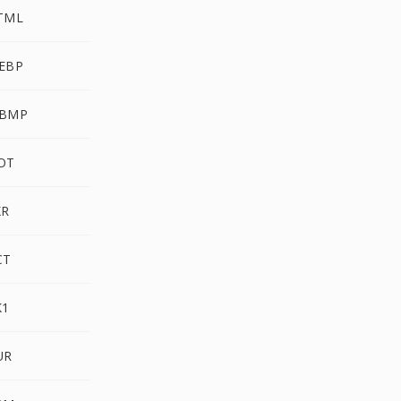
HTML
WEBP
WBMP
OT
XR
CT
K1
UR