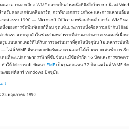
เขตและความละเอียด WMF กลายเป็นส่วนหนึ่งที่ฝังลึกในระบบนิเวศ Wi
นสำหรับคอลเลกชันคลิปอาร์ต, กราฟิกเอกสาร Office และการแลกเปลี่ยน
วงทศวรรษ 1990 — Microsoft Office มาพร้อมกับคลิปอาร์ต WMF หลาย
นึ่งของการจัดพิมพ์เดสก์ท็อป จุดเด่นประการหนึ่งคือความเข้ากันได้อย
Windows แทบทุกตัวในช่วงสามทศวรรษที่ผ่านมาสามารถเรนเดอร์เนื้อห
ในรูปแบบเวกเตอร์ที่ได้รับการรองรับมากที่สุดในปัจจุบัน โมเดลการบันทึก
 — ไฟล์ WMF มีขนาดกะทัดรัดและเรนเดอร์ได้เร็วเพราะเล่นซ้ำการเร
ทนที่จะแปลภาษากราฟิกที่ซับซ้อน แม้ข้อจำกัด 16 บิตและการขาดคว
er ทำให้ Microsoft พัฒนา
EMF
เป็นรุ่นทดแทน 32 บิต แต่ไฟล์ WMF ยัง
ละซอฟต์แวร์ Windows ปัจจุบัน
soft
: 22 พฤษภาคม 1990