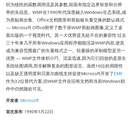
织为线性的函数调用流及其参数,前面有指定边界矩形和分辨
率的头信息。WMF在1990年代深度融入Windows生态系统,成
为剪贴画合集、Office文档图形和剪贴板矢量交换的默认格式
— Microsoft Office附带了数千张WMF剪贴画图像,定义了桌
面出版的一个视觉时代。其一大优势是无处不在的兼容性:过去
三十年来几乎所有Windows应用程序都能渲染WMF内容,使其
成为兼容范围最广的矢量格式之一。轻量级的录制模型是另一
优势 — WMF文件体积小巧、渲染迅速,因为它们回放的是原生
系统绘图调用,而非解释复杂的图形语言。虽然16位的局限性
以及缺乏透明度和贝塞尔曲线支持促使Microsoft开发了
EMF
作为32位替代方案,但WMF文件在旧有文档和当前Windows软
件中仍然随处可见。
开发者
:
Microsoft
首次发布
: 1990年5月22日