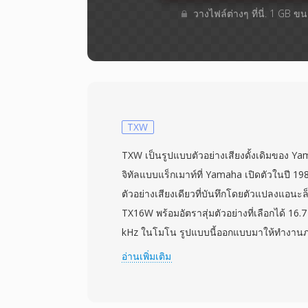
วางไฟล์ต่างๆ​ ที่นี่. 1 GB 
TXW
TXW เป็นรูปแบบตัวอย่างเสียงดั้งเดิมของ 
จิทัลแบบแร็กเมาท์ที่ Yamaha เปิดตัวในปี 19
ตัวอย่างเสียงเดียวที่บันทึกโดยตัวแปลงแอนะล็
TX16W พร้อมอัตราสุ่มตัวอย่างที่เลือกได้ 16
kHz ในโมโน รูปแบบนี้ออกแบบมาให้ทำงา
แซมเพลอร์ — RAM ในตัว 1.5 MB ที่ขยายได
อ่านเพิ่มเติม
— ดังนั้นไฟล์จึงกระทัดรัดและมีโครงสร้าง
รวดเร็วจากฟลอปปีดิสก์ 3.5 นิ้ว แม้จะมีควา