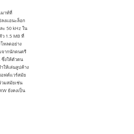
าท์ที่
วแปลงแอนะล็อก
 และ 50 kHz ใน
 1.5 MB ที่
รโหลดอย่าง
ยมจากนักดนตรี
 ซึ่งให้ตัวตน
ำให้เล่นลูปค้าง
ซอฟต์แวร์สมัย
วมสมัยเช่น
TXW ยังคงเป็น