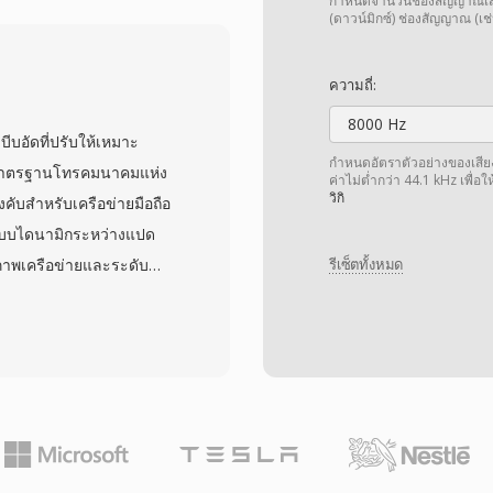
ชื่นชอบลักษณะเสียงที่อุ่น
กำหนดจำนวนช่องสัญญาณเสียง 
(ดาวน์มิกซ์) ช่องสัญญาณ (เช่
ซึ่งให้ตัวตนเสียงที่จดจำ
มูลจุดลูปและเมทาดาทาการจูน
ความถี่:
งราบรื่น แม้ว่าไฟล์ TXW
8000 Hz
ม่ส่วนใหญ่ แต่ยูทิลิตี
ีบอัดที่ปรับให้เหมาะ
ถแปลงเป็นรูปแบบร่วมสมัย
กำหนดอัตราตัวอย่างของเสียง เ
นมาตรฐานโทรคมนาคมแห่ง
ค่าไม่ต่ำกว่า 44.1 kHz เพื่อ
ินธ์ย้อนยุคและนักดูแล
วิกิ
ับสำหรับเครือข่ายมือถือ
ก็บถาวรที่สำคัญ
บบไดนามิกระหว่างแปด
สภาพเครือข่ายและระดับ
รีเซ็ตทั้งหมด
เข้ารหัสจะเปลี่ยนไปใช้
วามเสถียรในการส่งข้อมูล
P และเป็นหนึ่งในตัวแปลง
 ใช้ในการโทรมือถือหลาย
ด: เสียง AMR หนึ่งนาทีที่
านได้จริงสำหรับบันทึกเสียง
์จำกัด อีกข้อดีคือมีการ