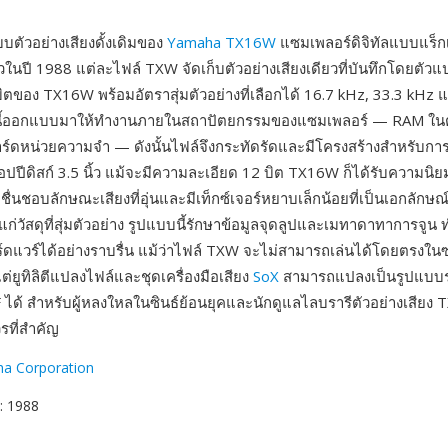
บตัวอย่างเสียงดั้งเดิมของ
Yamaha TX16W
แซมเพลอร์ดิจิทัลแบบแร็กเม
วในปี 1988 แต่ละไฟล์ TXW จัดเก็บตัวอย่างเสียงเดียวที่บันทึกโดยตั
 บิตของ TX16W พร้อมอัตราสุ่มตัวอย่างที่เลือกได้ 16.7 kHz, 33.3 kHz
ี้ออกแบบมาให้ทำงานภายในสถาปัตยกรรมของแซมเพลอร์ — RAM ในตัว
ร์ดหน่วยความจำ — ดังนั้นไฟล์จึงกระทัดรัดและมีโครงสร้างสำหรับกา
ปปีดิสก์ 3.5 นิ้ว แม้จะมีความละเอียด 12 บิต TX16W ก็ได้รับความนิ
ี่ชื่นชอบลักษณะเสียงที่อุ่นและมีเท็กซ์เจอร์หยาบเล็กน้อยที่เป็นเอกลักษณ์
้แก่วัสดุที่สุ่มตัวอย่าง รูปแบบนี้รักษาข้อมูลจุดลูปและเมทาดาทาการจูน ท
์ดแวร์ได้อย่างราบรื่น แม้ว่าไฟล์ TXW จะไม่สามารถเล่นได้โดยตรงใน
ต่ยูทิลิตีแปลงไฟล์และชุดเครื่องมือเสียง
SoX
สามารถแปลงเป็นรูปแบบร่
 ได้ สำหรับผู้หลงใหลในซินธ์ย้อนยุคและนักดูแลไลบรารีตัวอย่างเสียง 
รที่สำคัญ
a Corporation
: 1988