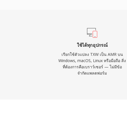
ตรวจจับกิจกรรมเสียงและการสร้างเสียงรบก
การส่งข้อมูลระหว่างช่วงเงียบ แม้ AMR จะไม
แบนด์วิดท์แคบ (300-3400 Hz) แต่เชี่ยวชาญใ
ภายใต้สภาพเครือข่ายที่ท้าทาย
ใช้ได้ทุกอุปกรณ์
เรียกใช้ตัวแปลง TXW เป็น AMR บน
Windows, macOS, Linux หรือมือถือ สิ่ง
ที่ต้องการคือเบราว์เซอร์ — ไม่มีข้อ
จำกัดแพลตฟอร์ม