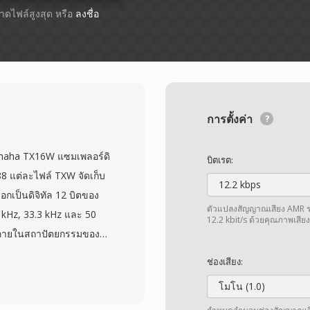
ขนาดไฟล์สูงสุด หรือ
ลงชื่อ
การตั้งค่า
Yamaha TX16W แซมเพลอร์ดิ
บิตเรต:
88 แต่ละไฟล์ TXW จัดเก็บ
12.2 kbps
อกเป็นดิจิทัล 12 บิตของ
ตัวแปลงสัญญาณเสียง AMR รอ
.7 kHz, 33.3 kHz และ 50
12.2 kbit/s ด้วยคุณภาพเสียงเร
นภายในสถาปัตยกรรมของ
้ผ่านการ์ดหน่วยความจำ
ช่องเสียง:
สำหรับการโหลดอย่าง
โมโน (1.0)
มละเอียด 12 บิต TX16W