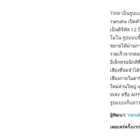
TXW เป็นรูปแบ
Yamaha เปิดตั
เป็นดิจิทัล 12
โมโน รูปแบบน
ขยายได้ผ่านกา
รวดเร็วจากฟลอ
อิเล็กทรอนิกส์ท
เสียงที่จดจำได
เสียงภายในฮาร
ใหม่ส่วนใหญ่ แ
WAV หรือ AIFF
รูปแบบเก็บถาว
ผู้พัฒนา
:
Yamah
เผยแพร่ครั้งแรก