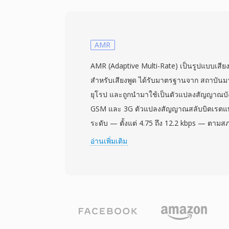
ก็ได้รับความนิยมจากนักดนตรีอิเล็กทรอนิกส์ที่
และมีเท็กซ์เจอร์หยาบเล็กน้อยที่เป็นเอกลักษณ์ 
ได้แก่วัสดุที่สุ่มตัวอย่าง รูปแบบนี้รักษาข้อ
ทำให้เล่นลูปค้างเสียงภายในฮาร์ดแวร์ได้อย่า
AMR
จะไม่สามารถเล่นได้โดยตรงในซอฟต์แวร์สมัยให
AMR (Adaptive Multi-Rate) เป็นรูปแบบเสียงบ
แปลงไฟล์และชุดเครื่องมือเสียง SoX สามาร
สำหรับเสียงพูด ได้รับมาตรฐานจาก สถาบั
เช่น WAV หรือ AIFF ได้ สำหรับผู้หลงใหลในซ
ยุโรป และถูกนำมาใช้เป็นตัวแปลงสัญญาณบังค
ไลบรารีตัวอย่างเสียง TXW ยังคงเป็นรูปแบบเ
GSM และ 3G ตัวแปลงสัญญาณสลับบิตเรตแ
ระดับ — ตั้งแต่ 4.75 ถึง 12.2 kbps — ตาม
เสียงรบกวนพื้นหลัง เมื่อคุณภาพลิงก์ลดลง ตัว
อ่านเพิ่มเติม
อัตราที่ต่ำกว่า แลกความชัดเจนเล็กน้อยกับค
กลไกการปรับตัวนี้กำหนดโดยข้อกำหนด 3GP
สัญญาณเสียงที่ใช้งานแพร่หลายที่สุดในโลก
พันล้านครั้ง ข้อดีหลักคือประสิทธิภาพการบีบอั
12.2 kbps ใช้พื้นที่เพียงประมาณ 90 KB ใช้ง
วอยซ์เมล และ MMS บนเครือข่ายที่มีแบนด์วิดท