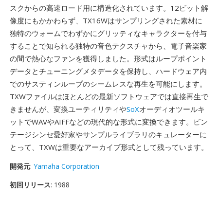
スクからの高速ロード用に構造化されています。12ビット解
像度にもかかわらず、TX16Wはサンプリングされた素材に
独特のウォームでわずかにグリッティなキャラクターを付与
することで知られる独特の音色テクスチャから、電子音楽家
の間で熱心なファンを獲得しました。形式はループポイント
データとチューニングメタデータを保持し、ハードウェア内
でのサスティンループのシームレスな再生を可能にします。
TXWファイルはほとんどの最新ソフトウェアでは直接再生で
きませんが、変換ユーティリティや
SoX
オーディオツールキ
ットでWAVやAIFFなどの現代的な形式に変換できます。ビン
テージシンセ愛好家やサンプルライブラリのキュレーターに
とって、TXWは重要なアーカイブ形式として残っています。
開発元
:
Yamaha Corporation
初回リリース
: 1988