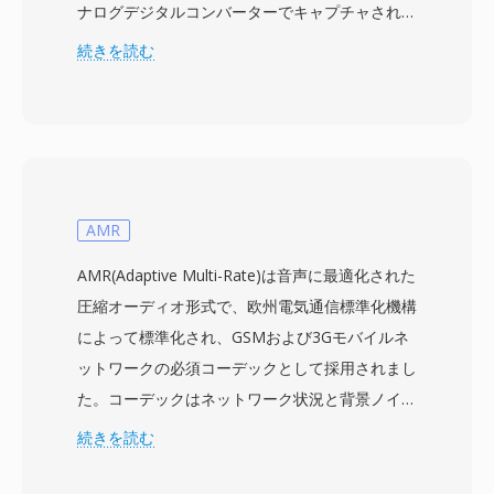
ナログデジタルコンバーターでキャプチャされた
単一のオーディオサンプルが格納され、選択可能
続きを読む
なサンプリングレートは16.7 kHz、33.3 kHz、50
kHzのモノラルです。形式はサンプラーのアーキ
テクチャ内で動作するよう設計されました — メ
モリカードで拡張可能な1.5 MBのオンボード
RAM — ファイルはコンパクトで、3.5インチフ
ロッピーディスクからの高速ロード用に構造化さ
AMR
れています。12ビット解像度にもかかわらず、
AMR(Adaptive Multi-Rate)は音声に最適化された
TX16Wはサンプリングされた素材に独特のウォ
圧縮オーディオ形式で、欧州電気通信標準化機構
ームでわずかにグリッティなキャラクターを付与
によって標準化され、GSMおよび3Gモバイルネ
することで知られる独特の音色テクスチャから、
ットワークの必須コーデックとして採用されまし
電子音楽家の間で熱心なファンを獲得しました。
た。コーデックはネットワーク状況と背景ノイズ
形式はループポイントデータとチューニングメタ
レベルに応じて、4.75から12.2 kbpsまでの8つの
続きを読む
データを保持し、ハードウェア内でのサスティン
ビットレート間を動的に切り替えます。リンク品
ループのシームレスな再生を可能にします。
質が低下すると、エンコーダーはより低いレート