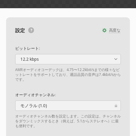
設定
高度な
ビットレート:
12.2 kbps
AMRオーディオコーデックは、4.75〜12.2kbit/sまでの様々なビ
ットレートをサポートしており、通話品質の音声は7.4kbit/sから
です。
オーディオチャンネル:
モノラル (1.0)
オーディオチャンネル数を設定します。この設定は、チャンネル
をダウンミックスするとき（例えば、5.1からステレオへ）に最
も便利です。