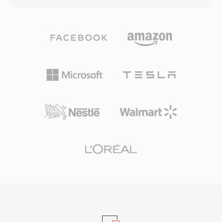
TXWファイルはほとんどの最新ソフトウェアで
に移行し、わずかな明瞭さと引き換えに伝送の信
は直接再生できませんが、変換ユーティリティや
頼性を確保します。この適応メカニズムは3GPP
SoXオーディオツールキットでWAVやAIFFなどの
仕様で定義されており、数十億回のモバイル通話
現代的な形式に変換できます。ビンテージシンセ
で使用される世界で最も広く展開されている音声
愛好家やサンプルライブラリのキュレーターにと
コーデックの一つです。主な利点は圧縮効率です
って、TXWは重要なアーカイブ形式として残っ
— 12.2 kbpsでのAMRオーディオ1分間はわずか
ています。
約90 KBで、帯域幅が制限されたネットワークで
のボイスメモ、ボイスメール、MMSに実用的で
す。もう一つの利点は、音声アクティビティ検出
とコンフォートノイズ生成が組み込まれており、
無音時の伝送を削減します。AMRはその狭い帯
域幅(300-3400 Hz)のため音楽には不向きです
が、厳しいネットワーク条件下での明瞭な音声配
信に優れています。