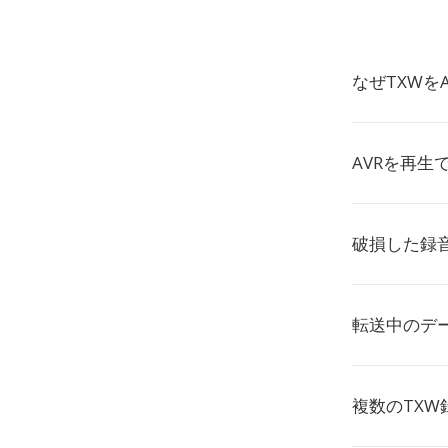
なぜTXWを
AVRを再生
破損した録
転送中のデ
複数のTX