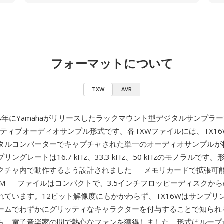
フォーマットについて
TXW
AVR
88年にYamahaがリリースしたラックマウント型デジタルサンプラー
ティブオーディオサンプル形式です。各TXWファイルには、TX16
タルコンバーターでキャプチャされた単一のオーディオサンプルが
ングレートは16.7 kHz、33.3 kHz、50 kHzのモノラルです
チャ内で動作するよう設計されました — メモリカードで拡張可能な
AM — ファイルはコンパクトで、3.5インチフロッピーディスクか
れています。12ビット解像度にもかかわらず、TX16Wはサンプリ
ームでわずかにグリッティなキャラクターを付与することで知られ
ら、電子音楽家の間で熱心なファンを獲得しました。形式はループ