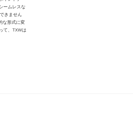
シームレスな
生できません
代的な形式に変
って、TXWは