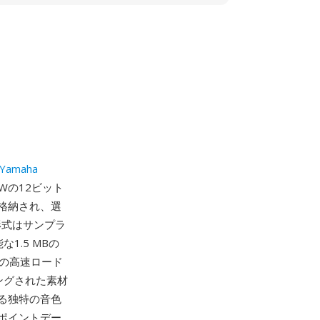
Yamaha
Wの12ビット
格納され、選
。形式はサンプラ
1.5 MBの
らの高速ロード
ングされた素材
る独特の音色
ポイントデー