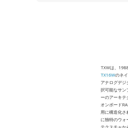
TXWは、19
TX16W
のネイ
アナログデジ
択可能なサンプリ
ーのアーキテク
オンボードR
用に構造化さ
に独特のウォ
テクスチャか