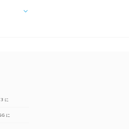
C3 に
GG に