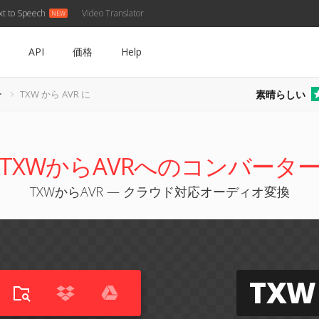
xt to Speech
Video Translator
API
価格
Help
素晴らしい
ー
TXW から AVR に
TXWからAVRへのコンバータ
TXWからAVR — クラウド対応オーディオ変換
TXW