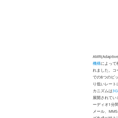
AMR(Adap
機構
によって
れました。コー
での8つのビ
り低いレート
カニズムは
3G
展開されている
ーディオ1分
メール、MM