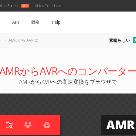
xt to Speech
Video Translator
API
価格
Help
素晴らしい
ー
AMR から AVR に
AMRからAVRへのコンバータ
AMRからAVRへの高速変換をブラウザで
AMR