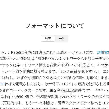
フォーマットについて
AMR
AVR
tive Multi-Rate)は音声に最適化された圧縮オーディオ形式で、
欧州電
標準化され、GSMおよび3Gモバイルネットワークの必須コーデッ
デックはネットワーク状況と背景ノイズレベルに応じて、4.75から12
ットレート間を動的に切り替えます。リンク品質が低下すると、エ
に移行し、わずかな明瞭さと引き換えに伝送の信頼性を確保します
PP
仕様で定義されており、数十億回のモバイル通話で使用される
音声コーデックの一つです。主な利点は圧縮効率です — 12.2 kbp
間はわずか約90 KBで、帯域幅が制限されたネットワークでのボイ
Sに実用的です。もう一つの利点は、音声アクティビティ検出とコ