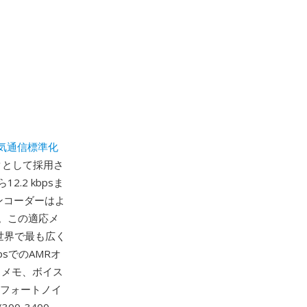
気通信標準化
クとして採用さ
.2 kbpsま
ンコーダーはよ
。この適応メ
世界で最も広く
sでのAMRオ
スメモ、ボイス
ンフォートノイ