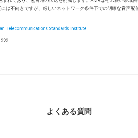
まれており、無音時の伝送を削減します。AMRはその狭い帯域幅(30
音楽には不向きですが、厳しいネットワーク条件下での明瞭な音声配
an Telecommunications Standards Institute
 1999
よくある質問