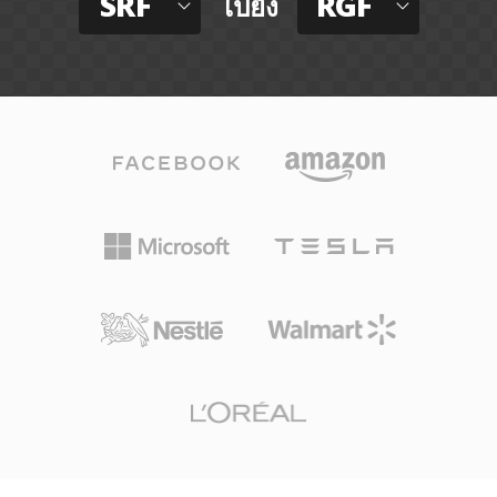
SRF
RGF
ไปยัง