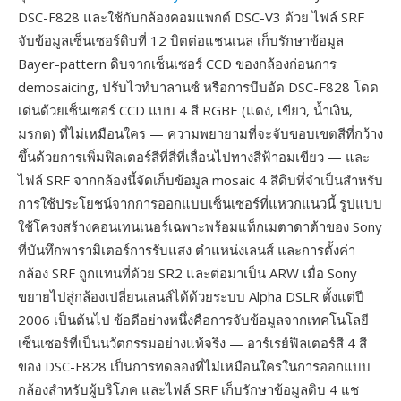
DSC-F828 และใช้กับกล้องคอมแพกต์ DSC-V3 ด้วย ไฟล์ SRF
จับข้อมูลเซ็นเซอร์ดิบที่ 12 บิตต่อแชนเนล เก็บรักษาข้อมูล
Bayer-pattern ดิบจากเซ็นเซอร์ CCD ของกล้องก่อนการ
demosaicing, ปรับไวท์บาลานซ์ หรือการบีบอัด DSC-F828 โดด
เด่นด้วยเซ็นเซอร์ CCD แบบ 4 สี RGBE (แดง, เขียว, น้ำเงิน,
มรกต) ที่ไม่เหมือนใคร — ความพยายามที่จะจับขอบเขตสีที่กว้าง
ขึ้นด้วยการเพิ่มฟิลเตอร์สีที่สี่ที่เลื่อนไปทางสีฟ้าอมเขียว — และ
ไฟล์ SRF จากกล้องนี้จัดเก็บข้อมูล mosaic 4 สีดิบที่จำเป็นสำหรับ
การใช้ประโยชน์จากการออกแบบเซ็นเซอร์ที่แหวกแนวนี้ รูปแบบ
ใช้โครงสร้างคอนเทนเนอร์เฉพาะพร้อมแท็กเมตาดาต้าของ Sony
ที่บันทึกพารามิเตอร์การรับแสง ตำแหน่งเลนส์ และการตั้งค่า
กล้อง SRF ถูกแทนที่ด้วย SR2 และต่อมาเป็น ARW เมื่อ Sony
ขยายไปสู่กล้องเปลี่ยนเลนส์ได้ด้วยระบบ Alpha DSLR ตั้งแต่ปี
2006 เป็นต้นไป ข้อดีอย่างหนึ่งคือการจับข้อมูลจากเทคโนโลยี
เซ็นเซอร์ที่เป็นนวัตกรรมอย่างแท้จริง — อาร์เรย์ฟิลเตอร์สี 4 สี
ของ DSC-F828 เป็นการทดลองที่ไม่เหมือนใครในการออกแบบ
กล้องสำหรับผู้บริโภค และไฟล์ SRF เก็บรักษาข้อมูลดิบ 4 แช